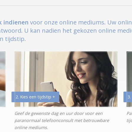
ek indienen
voor onze online mediums. Uw onlin
twoord. U kan nadien het gekozen online med
 tijdstip.
2. Kies een tijdstip +
3.
Geef de gewenste dag en uur door voor een
Pa
paranormaal telefoonconsult met betrouwbare
ti
online mediums.