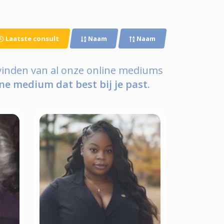
Laatste consult
Naam
Naam
 vinden van al onze online mediums
ne medium dat best bij je past.