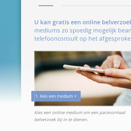
U kan gratis een online belverzo
mediums zo spoedig mogelijk bean
telefoonconsult op het afgesproken
1. Kies een medium +
Kies een online medium om een paranormaal
belverzoek bij in te dienen.