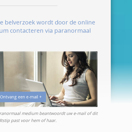
e belverzoek wordt door de online
ium contacteren via paranormaal
 Ontvang een e-mail +
ranormaal medium beantwoordt uw e-mail of dit
jdtstip past voor hem of haar.