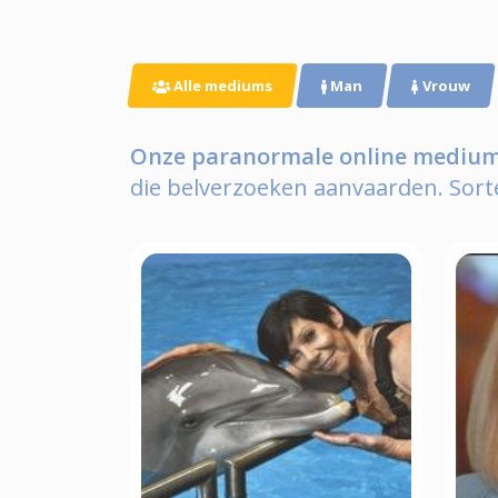
Alle mediums
Man
Vrouw
Onze paranormale online mediums
die belverzoeken aanvaarden.
Sort