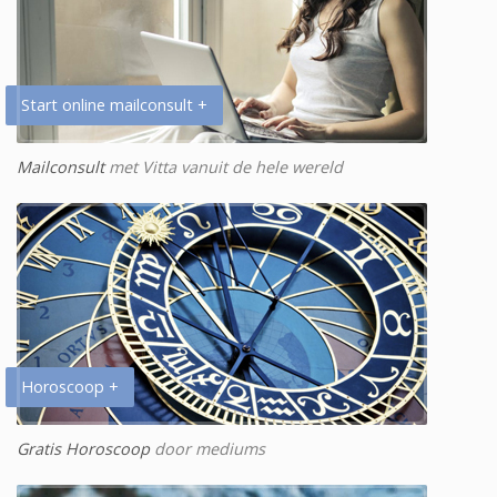
Start online mailconsult +
Mailconsult
met Vitta vanuit de hele wereld
Horoscoop +
Gratis Horoscoop
door mediums