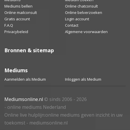
Mediums bellen
Online chatconsult
Online mailconsult
Online belverzoeken
Gratis account
Login account
F.A.Q
Contact
Privacybeleid
Algemene voorwaarden
Bronnen & sitemap
Mediums
Aanmelden als Medium
Inloggen als Medium
Mediumsonline.nl
© sinds 2006 - 2026
- online mediums Nederland
Online live hulplijn:online mediums geven inzicht in uw
toekomst - mediumsonline.nl