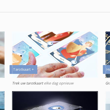
Tarotkaart +
H
Trek uw tarotkaart
elke dag opnieuw
Gr