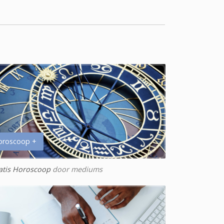
oroscoop +
atis Horoscoop
door mediums