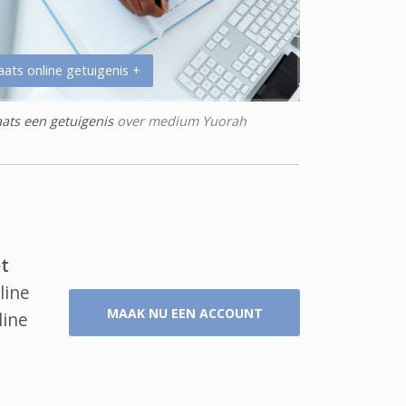
aats online getuigenis +
aats een getuigenis
over medium Yuorah
t
line
MAAK NU EEN ACCOUNT
line