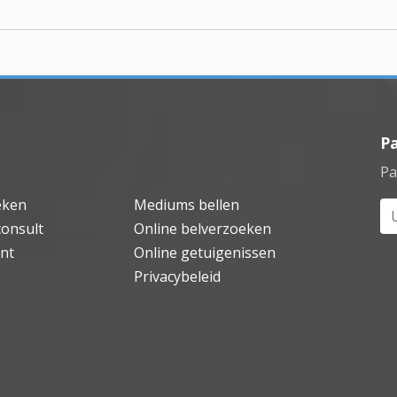
P
Pa
eken
Mediums bellen
Uw
consult
Online belverzoeken
nt
Online getuigenissen
Privacybeleid