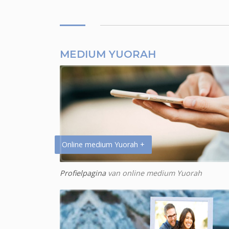
MEDIUM YUORAH
Online medium Yuorah +
Profielpagina
van online medium Yuorah