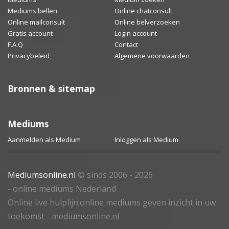
Mediums bellen
Online chatconsult
Online mailconsult
Online belverzoeken
Gratis account
Login account
F.A.Q
Contact
Privacybeleid
Algemene voorwaarden
Bronnen & sitemap
Mediums
Aanmelden als Medium
Inloggen als Medium
Mediumsonline.nl
© sinds 2006 - 2026
- online mediums Nederland
Online live hulplijn:online mediums geven inzicht in uw
toekomst - mediumsonline.nl