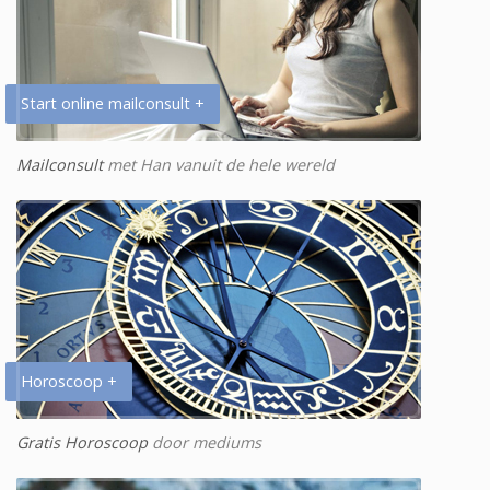
Start online mailconsult +
Mailconsult
met Han vanuit de hele wereld
Horoscoop +
Gratis Horoscoop
door mediums