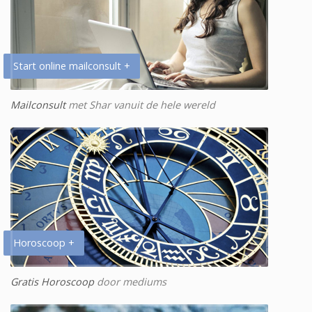
Start online mailconsult +
Mailconsult
met Shar vanuit de hele wereld
Horoscoop +
Gratis Horoscoop
door mediums