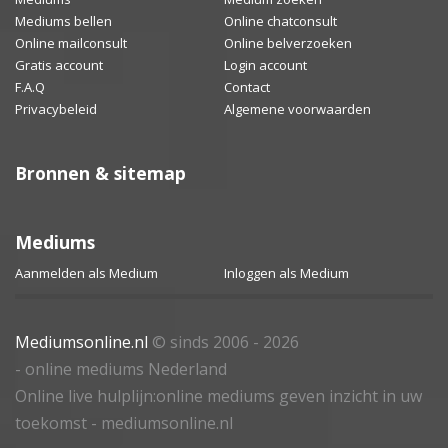
Mediums bellen
Online chatconsult
Online mailconsult
Online belverzoeken
Gratis account
Login account
F.A.Q
Contact
Privacybeleid
Algemene voorwaarden
Bronnen & sitemap
Mediums
Aanmelden als Medium
Inloggen als Medium
Mediumsonline.nl
© sinds 2006 - 2026
- online mediums Nederland
Online live hulplijn:online mediums geven inzicht in uw
toekomst - mediumsonline.nl