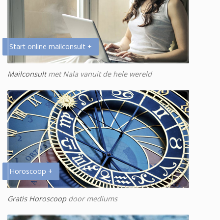
Start online mailconsult +
Mailconsult
met Nala vanuit de hele wereld
Horoscoop +
Gratis Horoscoop
door mediums