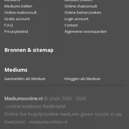
Mediums bellen
Online chatconsult
Online mailconsult
Online belverzoeken
Gratis account
Login account
F.A.Q
Contact
Privacybeleid
Algemene voorwaarden
Bronnen & sitemap
Mediums
Aanmelden als Medium
Inloggen als Medium
Mediumsonline.nl
© sinds 2006 - 2026
- online mediums Nederland
Online live hulplijn:online mediums geven inzicht in uw
toekomst - mediumsonline.nl