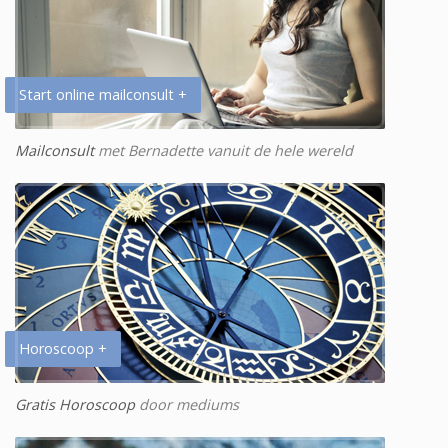
Start online mailconsult +
Mailconsult
met Bernadette vanuit de hele wereld
Horoscoop +
Gratis Horoscoop
door mediums