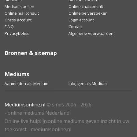
Mediums bellen
Online chatconsult
Online mailconsult
Online belverzoeken
Gratis account
Login account
F.A.Q
Contact
Privacybeleid
Algemene voorwaarden
Bronnen & sitemap
Mediums
Aanmelden als Medium
Inloggen als Medium
Mediumsonline.nl
© sinds 2006 - 2026
- online mediums Nederland
Online live hulplijn:online mediums geven inzicht in uw
toekomst - mediumsonline.nl