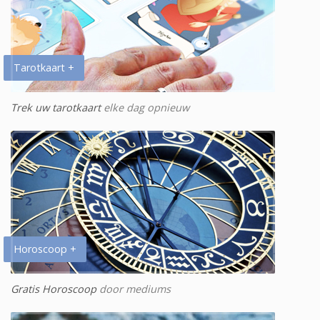
Tarotkaart +
Trek uw tarotkaart
elke dag opnieuw
Horoscoop +
Gratis Horoscoop
door mediums