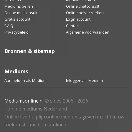
Mediums bellen
Online chatconsult
Online mailconsult
Online belverzoeken
Gratis account
Login account
F.A.Q
Contact
Privacybeleid
Algemene voorwaarden
Bronnen & sitemap
Mediums
Aanmelden als Medium
Inloggen als Medium
Mediumsonline.nl
© sinds 2006 - 2026
- online mediums Nederland
Online live hulplijn:online mediums geven inzicht in uw
toekomst - mediumsonline.nl