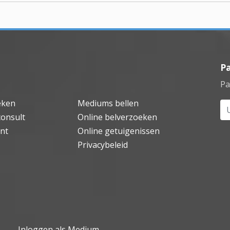
P
Pa
eken
Mediums bellen
Uw
consult
Online belverzoeken
nt
Online getuigenissen
Privacybeleid
Inloggen als Medium