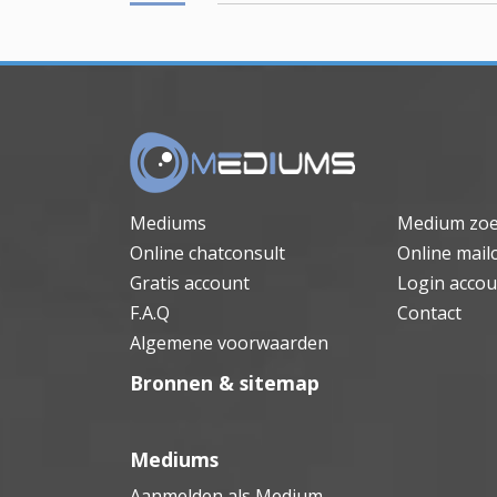
Mediums
Medium zo
Online chatconsult
Online mail
Gratis account
Login accou
F.A.Q
Contact
Algemene voorwaarden
Bronnen & sitemap
Mediums
Aanmelden als Medium