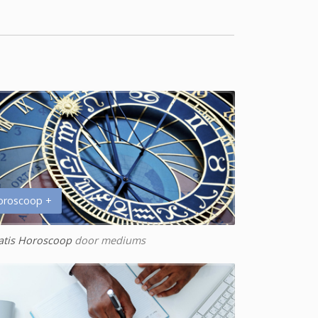
oroscoop +
atis Horoscoop
door mediums