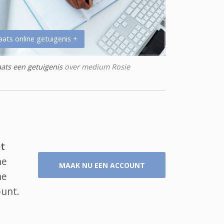
aats online getuigenis +
aats een getuigenis
over medium Rosie
t
ne
MAAK NU EEN ACCOUNT
ne
ount.