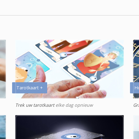
Tarotkaart +
H
Trek uw tarotkaart
elke dag opnieuw
Gr