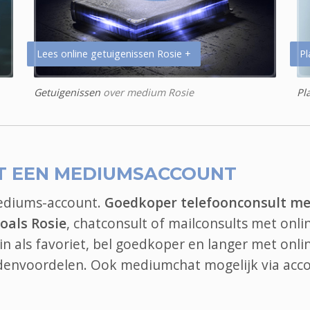
Lees online getuigenissen Rosie +
Pl
Getuigenissen
over medium Rosie
Pl
T EEN MEDIUMSACCOUNT
mediums-account.
Goedkoper telefoonconsult me
oals Rosie
, chatconsult of mailconsults met onli
n als favoriet, bel goedkoper en langer met onli
edenvoordelen. Ook
mediumchat
mogelijk via acc