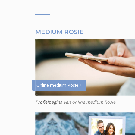
MEDIUM ROSIE
Online medium Rosie +
Profielpagina
van online medium Rosie