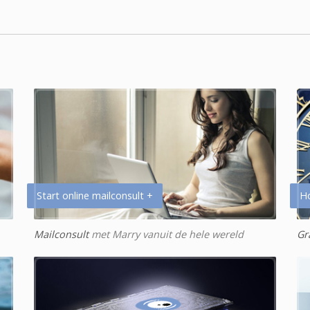
Start online mailconsult +
H
Mailconsult
met Marry vanuit de hele wereld
Gr