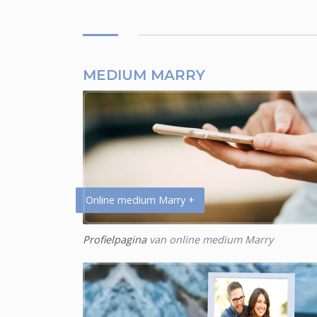
MEDIUM MARRY
Online medium Marry +
Profielpagina
van online medium Marry