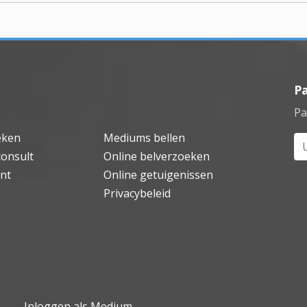
P
Pa
eken
Mediums bellen
Uw
consult
Online belverzoeken
nt
Online getuigenissen
Privacybeleid
Inloggen als Medium