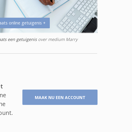
aats online getuigenis +
aats een getuigenis
over medium Marry
t
ine
MAAK NU EEN ACCOUNT
ine
ount.