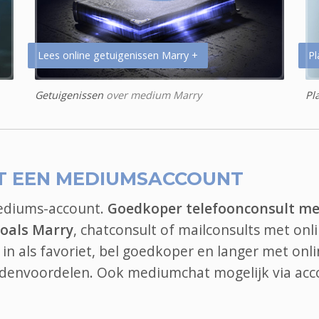
Lees online getuigenissen Marry +
Pl
Getuigenissen
over medium Marry
Pl
T EEN MEDIUMSACCOUNT
mediums-account.
Goedkoper telefoonconsult me
oals Marry
, chatconsult of mailconsults met onl
n als favoriet, bel goedkoper en langer met onl
ledenvoordelen. Ook
mediumchat
mogelijk via acc