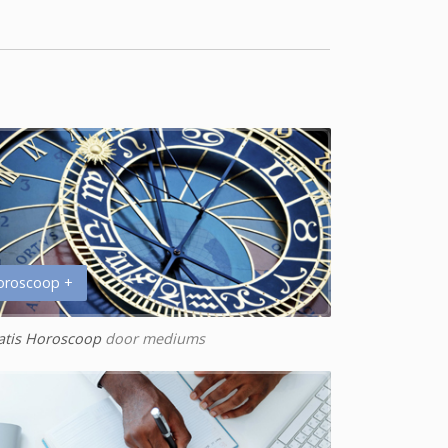
oroscoop +
atis Horoscoop
door mediums