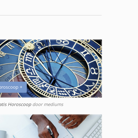
oroscoop +
atis Horoscoop
door mediums