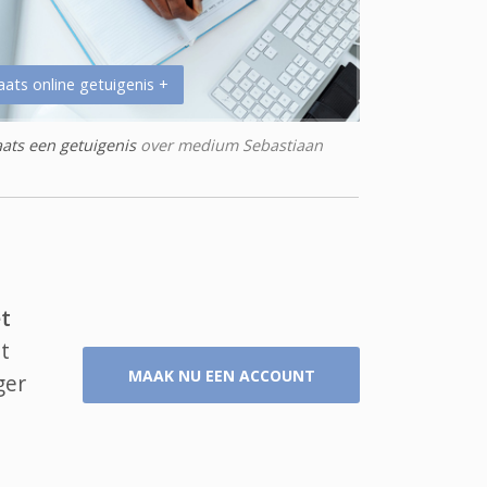
aats online getuigenis +
aats een getuigenis
over medium Sebastiaan
t
t
MAAK NU EEN ACCOUNT
ger