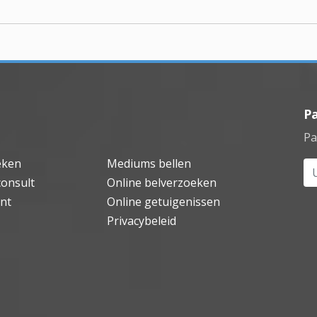
P
Pa
eken
Mediums bellen
Uw
consult
Online belverzoeken
nt
Online getuigenissen
Privacybeleid