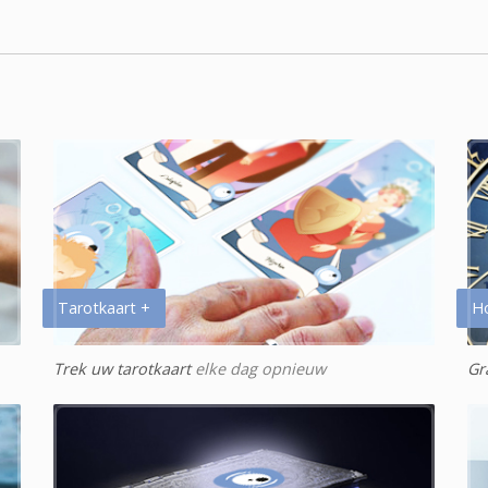
Tarotkaart +
H
Trek uw tarotkaart
elke dag opnieuw
Gr