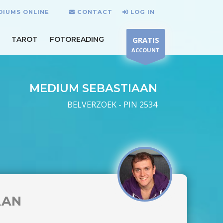
EDIUMS ONLINE
CONTACT
LOG IN
TAROT
FOTOREADING
GRATIS
ACCOUNT
MEDIUM SEBASTIAAN
BELVERZOEK - PIN 2534
AAN