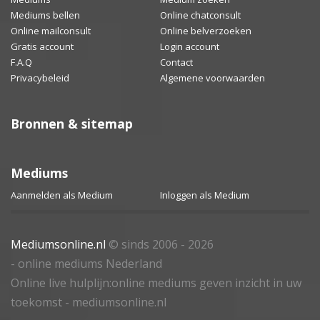
Mediums bellen
Online chatconsult
Online mailconsult
Online belverzoeken
Gratis account
Login account
F.A.Q
Contact
Privacybeleid
Algemene voorwaarden
Bronnen & sitemap
Mediums
Aanmelden als Medium
Inloggen als Medium
Mediumsonline.nl
© sinds 2006 - 2026
- online mediums Nederland
Online live hulplijn:online mediums geven inzicht in uw
toekomst - mediumsonline.nl