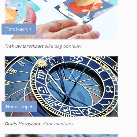
Tarotkaart +
Trek uw tarotkaart
elke dag opnieuw
Horoscoop +
Gratis Horoscoop
door mediums