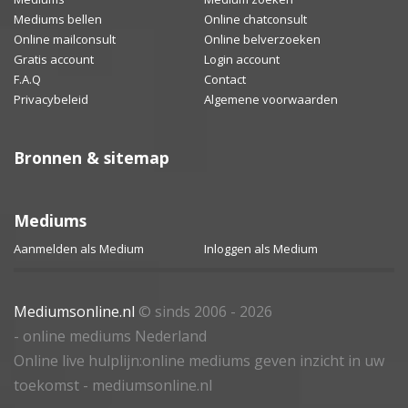
Mediums bellen
Online chatconsult
Online mailconsult
Online belverzoeken
Gratis account
Login account
F.A.Q
Contact
Privacybeleid
Algemene voorwaarden
Bronnen & sitemap
Mediums
Aanmelden als Medium
Inloggen als Medium
Mediumsonline.nl
© sinds 2006 - 2026
- online mediums Nederland
Online live hulplijn:online mediums geven inzicht in uw
toekomst - mediumsonline.nl