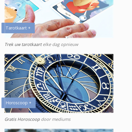
Tarotkaart +
Trek uw tarotkaart
elke dag opnieuw
Horoscoop +
Gratis Horoscoop
door mediums