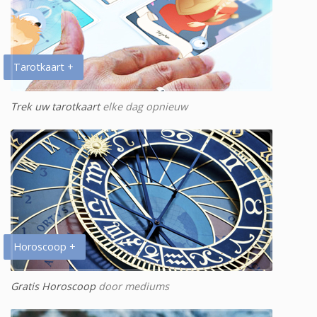
Tarotkaart +
Trek uw tarotkaart
elke dag opnieuw
Horoscoop +
Gratis Horoscoop
door mediums