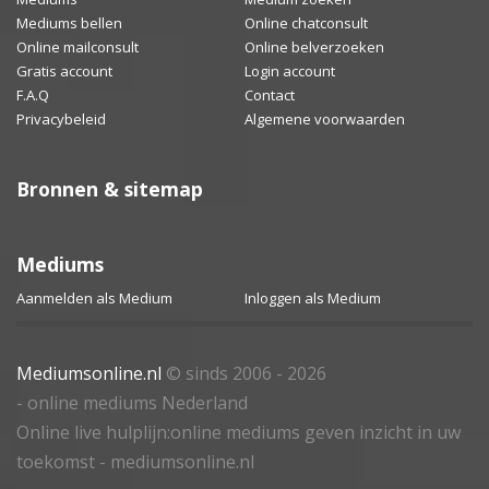
Mediums bellen
Online chatconsult
Online mailconsult
Online belverzoeken
Gratis account
Login account
F.A.Q
Contact
Privacybeleid
Algemene voorwaarden
Bronnen & sitemap
Mediums
Aanmelden als Medium
Inloggen als Medium
Mediumsonline.nl
© sinds 2006 - 2026
- online mediums Nederland
Online live hulplijn:online mediums geven inzicht in uw
toekomst - mediumsonline.nl