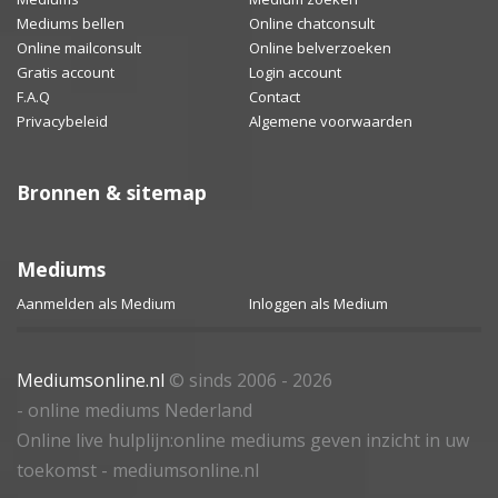
Mediums bellen
Online chatconsult
Online mailconsult
Online belverzoeken
Gratis account
Login account
F.A.Q
Contact
Privacybeleid
Algemene voorwaarden
Bronnen & sitemap
Mediums
Aanmelden als Medium
Inloggen als Medium
Mediumsonline.nl
© sinds 2006 - 2026
- online mediums Nederland
Online live hulplijn:online mediums geven inzicht in uw
toekomst - mediumsonline.nl