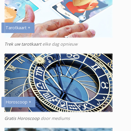
Tarotkaart +
Trek uw tarotkaart
elke dag opnieuw
Horoscoop +
Gratis Horoscoop
door mediums