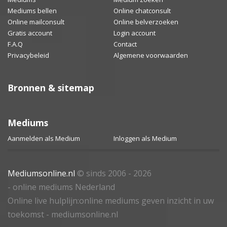
Mediums bellen
Online chatconsult
Online mailconsult
Online belverzoeken
Gratis account
Login account
F.A.Q
Contact
Privacybeleid
Algemene voorwaarden
Bronnen & sitemap
Mediums
Aanmelden als Medium
Inloggen als Medium
Mediumsonline.nl
© sinds 2006 - 2026
- online mediums Nederland
Online live hulplijn:online mediums geven inzicht in uw
toekomst - mediumsonline.nl