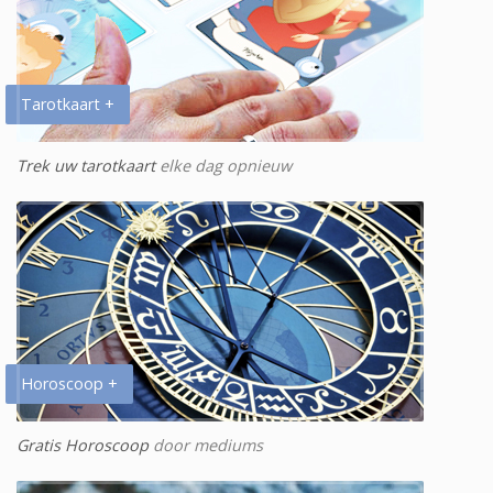
Tarotkaart +
Trek uw tarotkaart
elke dag opnieuw
Horoscoop +
Gratis Horoscoop
door mediums