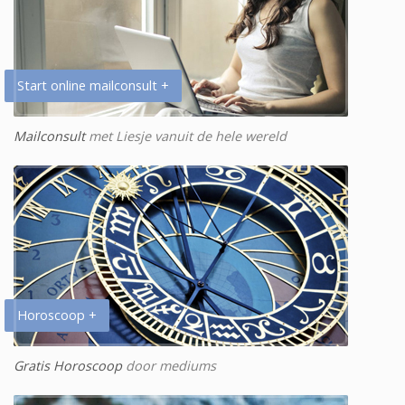
Start online mailconsult +
Mailconsult
met Liesje vanuit de hele wereld
Horoscoop +
Gratis Horoscoop
door mediums