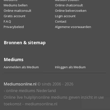
Mediums bellen
Online chatconsult
Online mailconsult
Online belverzoeken
Gratis account
Login account
F.A.Q
Contact
Privacybeleid
Algemene voorwaarden
Bronnen & sitemap
Mediums
Aanmelden als Medium
Inloggen als Medium
Mediumsonline.nl
© sinds 2006 - 2026
- online mediums Nederland
Online live hulplijn:online mediums geven inzicht in uw
toekomst - mediumsonline.nl