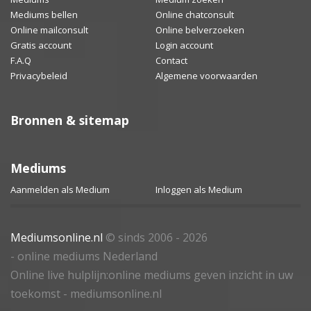
Mediums bellen
Online chatconsult
Online mailconsult
Online belverzoeken
Gratis account
Login account
F.A.Q
Contact
Privacybeleid
Algemene voorwaarden
Bronnen & sitemap
Mediums
Aanmelden als Medium
Inloggen als Medium
Mediumsonline.nl
© sinds 2006 - 2026
- online mediums Nederland
Online live hulplijn:online mediums geven inzicht in uw
toekomst - mediumsonline.nl