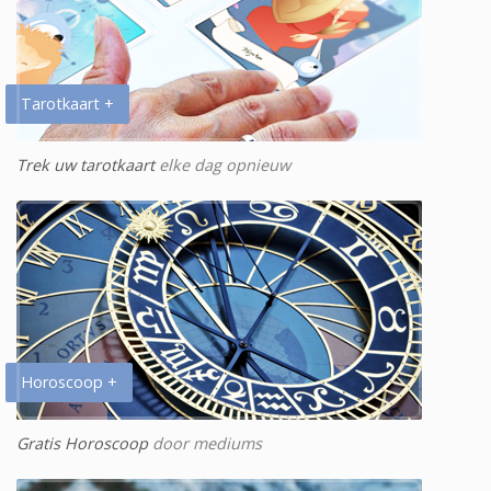
Tarotkaart +
Trek uw tarotkaart
elke dag opnieuw
Horoscoop +
Gratis Horoscoop
door mediums