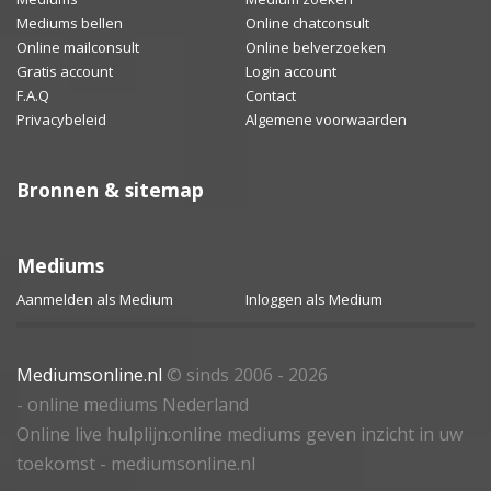
Mediums bellen
Online chatconsult
Online mailconsult
Online belverzoeken
Gratis account
Login account
F.A.Q
Contact
Privacybeleid
Algemene voorwaarden
Bronnen & sitemap
Mediums
Aanmelden als Medium
Inloggen als Medium
Mediumsonline.nl
© sinds 2006 - 2026
- online mediums Nederland
Online live hulplijn:online mediums geven inzicht in uw
toekomst - mediumsonline.nl