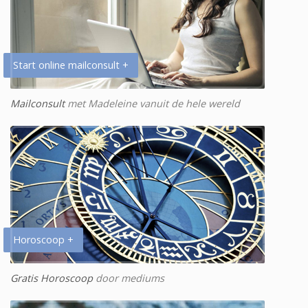
Start online mailconsult +
Mailconsult
met Madeleine vanuit de hele wereld
Horoscoop +
Gratis Horoscoop
door mediums