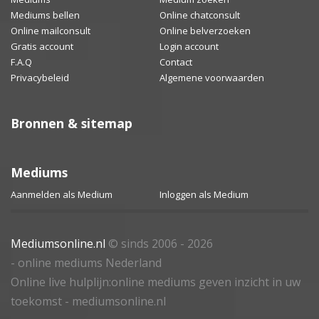
Mediums bellen
Online chatconsult
Online mailconsult
Online belverzoeken
Gratis account
Login account
F.A.Q
Contact
Privacybeleid
Algemene voorwaarden
Bronnen & sitemap
Mediums
Aanmelden als Medium
Inloggen als Medium
Mediumsonline.nl
© sinds 2006 - 2026
- online mediums Nederland
Online live hulplijn:online mediums geven inzicht in uw
toekomst - mediumsonline.nl