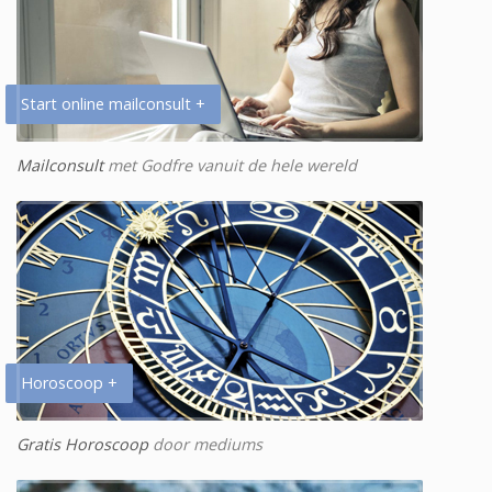
Start online mailconsult +
Mailconsult
met Godfre vanuit de hele wereld
Horoscoop +
Gratis Horoscoop
door mediums