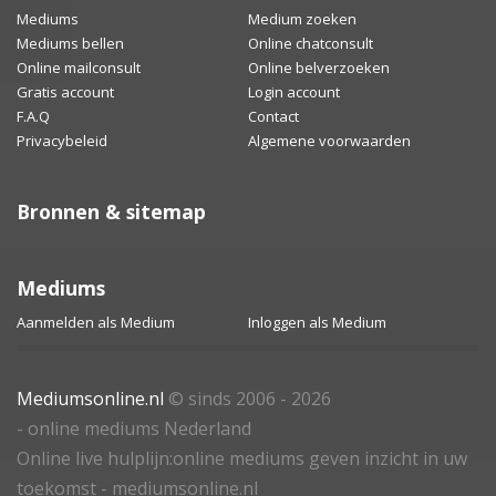
Mediums
Medium zoeken
8 augustus
8 augustus
Mediums bellen
Online chatconsult
Online mailconsult
Online belverzoeken
Gratis account
Login account
F.A.Q
Contact
Privacybeleid
Algemene voorwaarden
Bronnen & sitemap
Mediums
Aanmelden als Medium
Inloggen als Medium
Mediumsonline.nl
© sinds 2006 - 2026
LILI
ANNICK
- online mediums Nederland
Online live hulplijn:online mediums geven inzicht in uw
8 augustus
8 augustus
toekomst - mediumsonline.nl