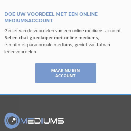
MARRY
COR
DOE UW VOORDEEL MET EEN ONLINE
MEDIUMSACCOUNT
8 augustus
8 augustus
Geniet van de voordelen van een online mediums-account.
Bel en chat goedkoper met online mediums
,
e-mail met paranormale mediums, geniet van tal van
ledenvoordelen.
MAAK NU EEN
ACCOUNT
ALOYSIA
WEN