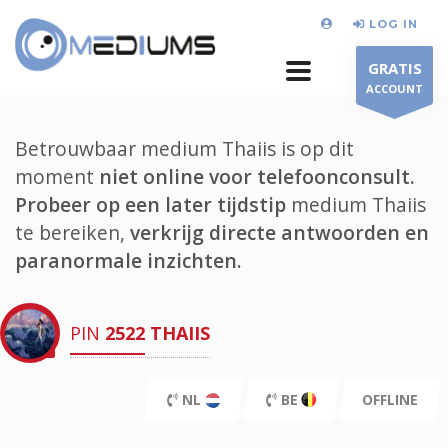
LOG IN
GRATIS
ACCOUNT
Betrouwbaar medium Thaiis is op dit
moment
niet online voor telefoonconsult.
Probeer op een later tijdstip
medium Thaiis
te bereiken,
verkrijg directe antwoorden en
paranormale inzichten.
PIN
2522
THAIIS
NL
BE
OFFLINE