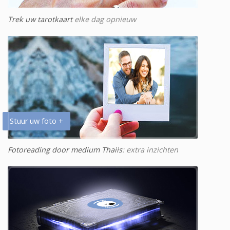
Trek uw tarotkaart
elke dag opnieuw
Stuur uw foto +
Fotoreading door medium Thaiis
: extra inzichten