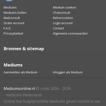
Mediums
Medium zoeken
Mediums bellen
Chatconsult
Mailconsult
Belverzoeken
Gratis account
Login account
F.A.Q
Contact
Privacybeleid
Algemene voorwaarden
Bronnen & sitemap
Mediums
Aanmelden als Medium
Inloggen als Medium
Mediumsonline.nl
© sinds 2006 - 2026
- mediums Nederland
Online live hulplijn:online mediums geven inzicht in uw