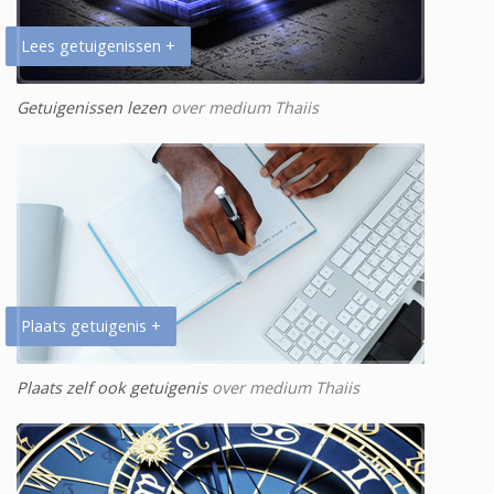
Lees getuigenissen +
Getuigenissen lezen
over medium Thaiis
Plaats getuigenis +
Plaats zelf ook getuigenis
over medium Thaiis