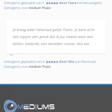
Getuigenis geplaatst van 5
door Clara
(uit Nieuwegein)
Getuigenis voor
medium Thaiis
Je kreeg weer helemaal gelijk Thaiis. je bent echt
een topper een geluk dat ik jou steeds weer kan
bellen, bedankt, een tevreden vrouw. Alia xxx
Getuigenis geplaatst van 4
door Alia
(uit Vliermaal)
Getuigenis voor
medium Thaiis