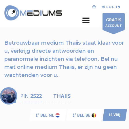
LOG IN
GRATIS
ACCOUNT
Betrouwbaar medium Thaiis staat klaar voor
u,
verkrijg directe antwoorden en
paranormale inzichten via telefoon.
Bel nu
met online medium Thaiis, er zijn nu
geen
wachtenden voor u.
PIN
2522
THAIIS
IS VRIJ
BEL NL
BEL BE