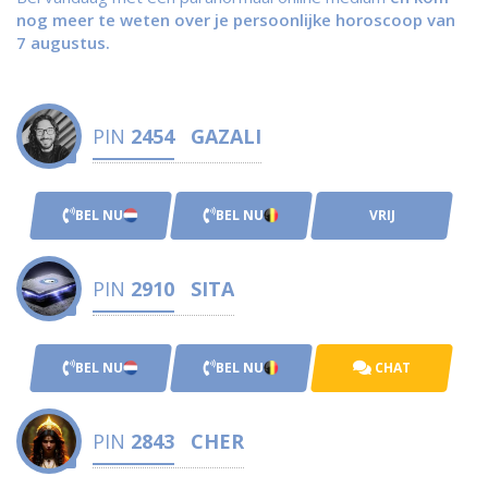
nog meer te weten over je persoonlijke horoscoop van
7 augustus.
PIN
2454
GAZALI
BEL NU
BEL NU
VRIJ
PIN
2910
SITA
BEL NU
BEL NU
CHAT
PIN
2843
CHER