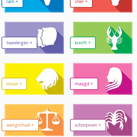
ram +
stier +
tweelingen +
kreeft +
leeuw +
maagd +
weegschaal +
schorpioen +