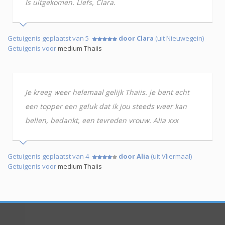
Is uitgekomen. Liefs, Clara.
Getuigenis geplaatst van 5
door Clara
(uit Nieuwegein)
Getuigenis voor
medium Thaiis
Je kreeg weer helemaal gelijk Thaiis. je bent echt
een topper een geluk dat ik jou steeds weer kan
bellen, bedankt, een tevreden vrouw. Alia xxx
Getuigenis geplaatst van 4
door Alia
(uit Vliermaal)
Getuigenis voor
medium Thaiis