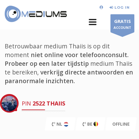
LOG IN
GRATIS
ACCOUNT
Betrouwbaar medium Thaiis is op dit
moment
niet online voor telefoonconsult.
Probeer op een later tijdstip
medium Thaiis
te bereiken,
verkrijg directe antwoorden en
paranormale inzichten.
PIN
2522
THAIIS
NL
BE
OFFLINE