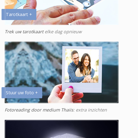
Tarotkaart +
Trek uw tarotkaart
elke dag opnieuw
Stuur uw foto +
Fotoreading door medium Thaiis
: extra inzichten