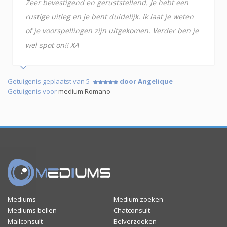
Zeer bevestigend en geruststellend. Je hebt een
rustige uitleg en je bent duidelijk. Ik laat je weten
of je voorspellingen zijn uitgekomen. Verder ben je
wel spot on!! XA
Getuigenis geplaatst van 5
door Angelique
Getuigenis voor
medium Romano
Mediums
Medium zoeken
Mediums bellen
Chatconsult
Mailconsult
Belverzoeken