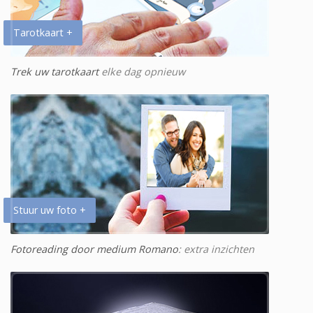
Tarotkaart +
Trek uw tarotkaart
elke dag opnieuw
Stuur uw foto +
Fotoreading door medium Romano
: extra inzichten