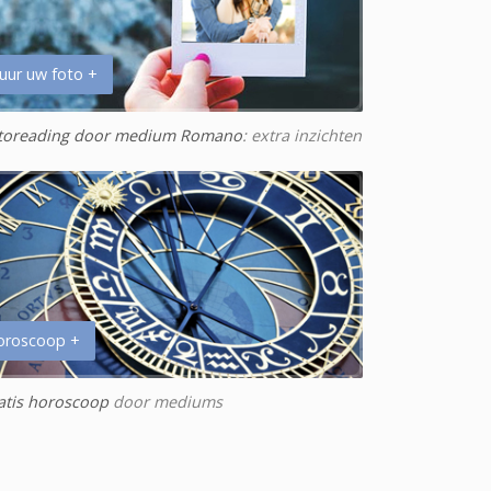
uur uw foto +
toreading door medium Romano
: extra inzichten
oroscoop +
atis horoscoop
door mediums