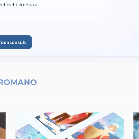
t niet bereikbaar.
foonconsult
 ROMANO