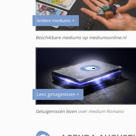
Andere mediums +
Beschikbare mediums op mediumsonline.nl
Lees getuigenissen +
Getuigenissen lezen
over medium Romano