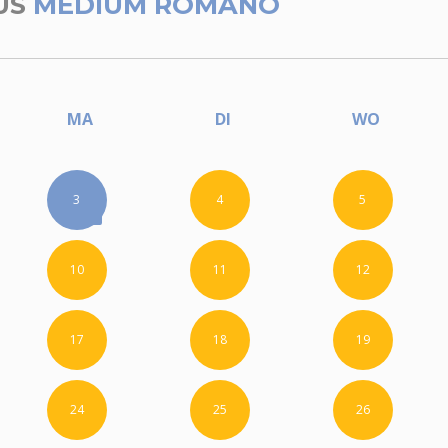
US
MEDIUM ROMANO
MA
DI
WO
3
4
5
10
11
12
17
18
19
24
25
26