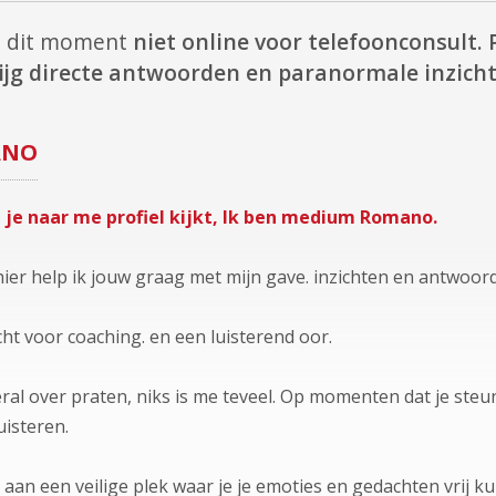
p dit moment
niet online voor telefoonconsult.
ijg directe antwoorden en paranormale inzicht
ANO
 je naar me profiel kijkt, Ik ben medium Romano.
, hier help ik jouw graag met mijn gave. inzichten en antwoor
echt voor coaching. en een luisterend oor.
eral over praten, niks is me teveel. Op momenten dat je ste
uisteren.
n een veilige plek waar je je emoties en gedachten vrij kunt