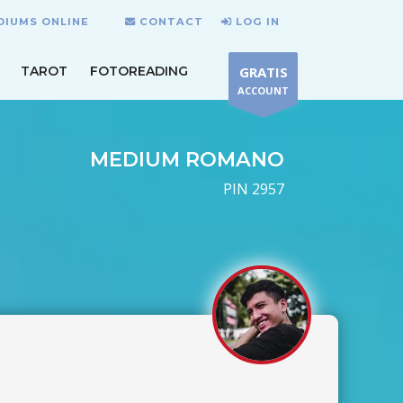
DIUMS ONLINE
CONTACT
LOG IN
TAROT
FOTOREADING
GRATIS
ACCOUNT
MEDIUM ROMANO
PIN 2957