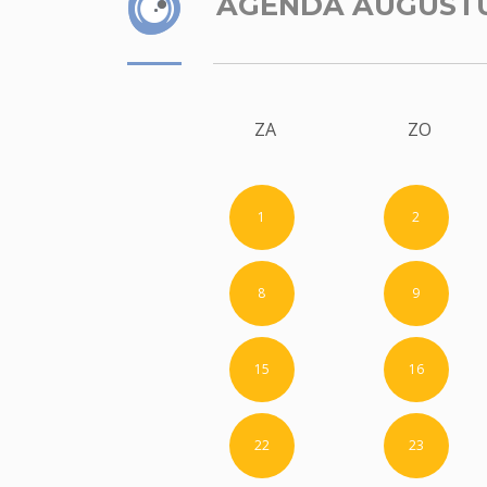
AGENDA AUGUST
ZA
ZO
1
2
8
9
15
16
22
23