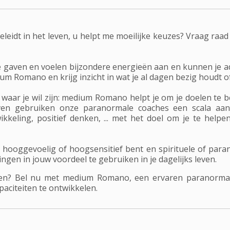
eleidt in het leven, u helpt me moeilijke keuzes? Vraag ra
aven en voelen bijzondere energieën aan en kunnen je advie
um Romano en krijg inzicht in wat je al dagen bezig houdt of
 waar je wil zijn: medium Romano helpt je om je doelen te
en gebruiken onze paranormale coaches een scala aan t
kkeling, positief denken, ... met het doel om je te helpen 
e hooggevoelig of hoogsensitief bent en spirituele of p
ngen in jouw voordeel te gebruiken in je dagelijks leven.
eiken? Bel nu met medium Romano, een ervaren paranorma
aciteiten te ontwikkelen.