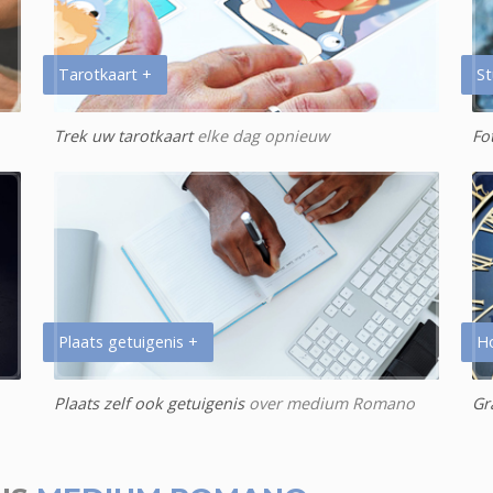
Tarotkaart +
St
Trek uw tarotkaart
elke dag opnieuw
Fo
Plaats getuigenis +
H
Plaats zelf ook getuigenis
over medium Romano
Gr