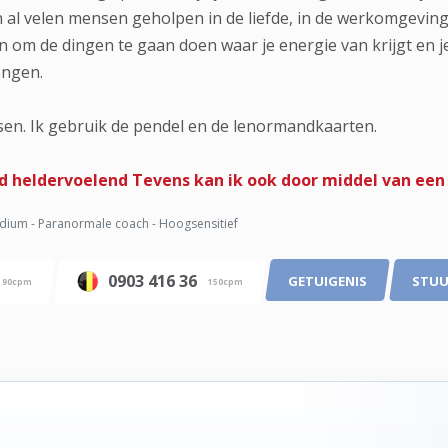
al velen mensen geholpen in de liefde, in de werkomgeving, 
n om de dingen te gaan doen waar je energie van krijgt en je
ongen.
sen. Ik gebruik de pendel en de lenormandkaarten.
nd heldervoelend Tevens kan ik ook door middel van een
ium - Paranormale coach - Hoogsensitief
0903 416 36
GETUIGENIS
STUU
90cpm
150cpm