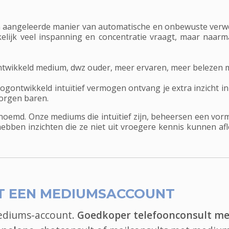
 een aangeleerde manier van automatische en onbewuste verw
nkelijk veel inspanning en concentratie vraagt, maar naar
ontwikkeld medium, dwz ouder, meer ervaren, meer belezen me
ntwikkeld intuïtief vermogen ontvang je extra inzicht in je 
zorgen baren.
enoemd. Onze mediums die intuïtief zijn, beheersen een vor
hebben inzichten die ze niet uit vroegere kennis kunnen a
T EEN MEDIUMSACCOUNT
mediums-account.
Goedkoper telefoonconsult me