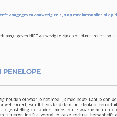
eft aangegeven aanwezig te zijn op mediumsonline.nl op d
t aangegeven NIET aanwezig te zijn op mediumsonline.nl op di
 PENELOPE
 bezig houden of waar je het moeilijk mee hebt? Laat je dan b
 hoewel correct, wordt beïnvloed door het denken. Een intu
in tegenstelling tot andere mensen die waarnemen en o
en situeren intuïtie vooral in onze rechtse hersenhelf