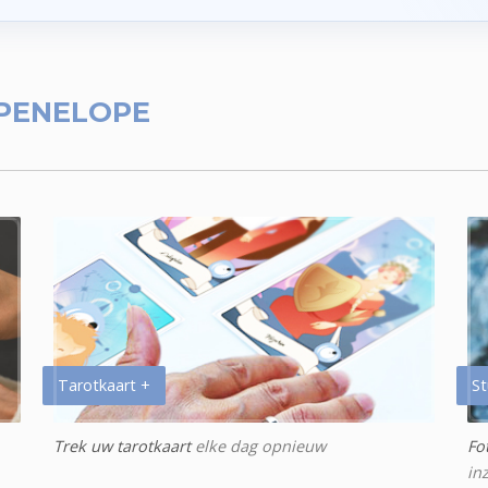
PENELOPE
Tarotkaart +
St
Trek uw tarotkaart
elke dag opnieuw
Fo
in