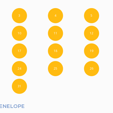
3
4
5
10
11
12
17
18
19
24
25
26
31
PENELOPE