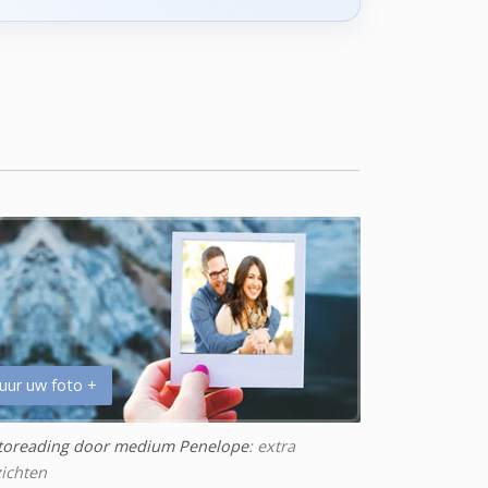
uur uw foto +
toreading door medium Penelope
: extra
zichten