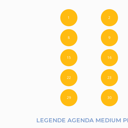
1
2
8
9
15
16
22
23
29
30
LEGENDE AGENDA MEDIUM 