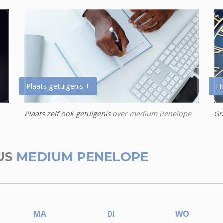
Plaats getuigenis +
H
Plaats zelf ook getuigenis
over medium Penelope
Gr
US
MEDIUM PENELOPE
MA
DI
WO