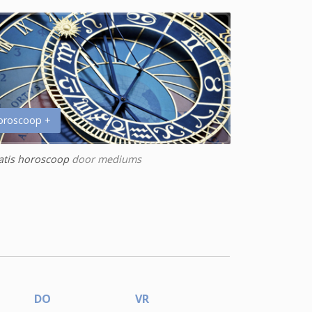
oroscoop +
atis horoscoop
door mediums
DO
VR