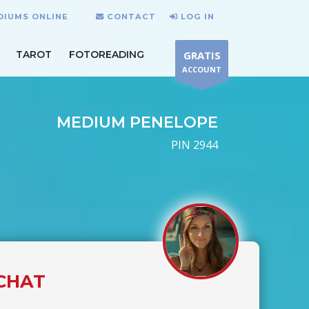
DIUMS ONLINE
CONTACT
LOG IN
TAROT
FOTOREADING
GRATIS
ACCOUNT
MEDIUM PENELOPE
PIN 2944
 CHAT