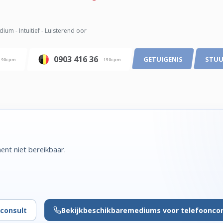
ium - Intuitief - Luisterend oor
0903 416 36
GETUIGENIS
STUU
90cpm
150cpm
nt niet bereikbaar.
consult
Bekijk
beschikbare
mediums voor telefoonco