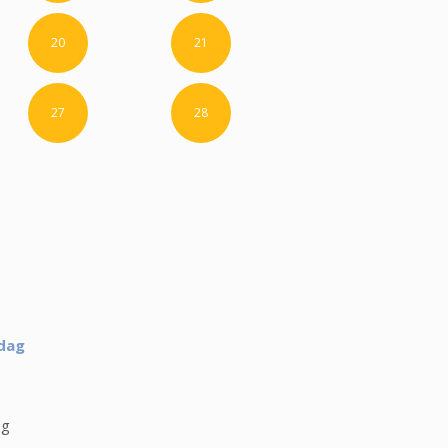
20
21
27
28
 dag
ag