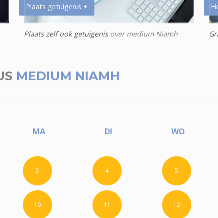
Plaats getuigenis +
H
Plaats zelf ook getuigenis
over medium Niamh
Gr
US
MEDIUM NIAMH
MA
DI
WO
3
4
5
10
11
12