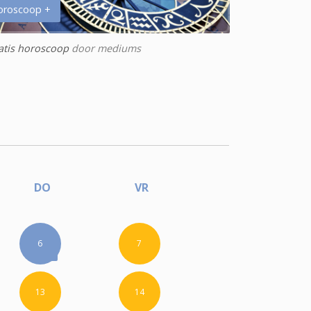
oroscoop +
atis horoscoop
door mediums
DO
VR
6
7
13
14