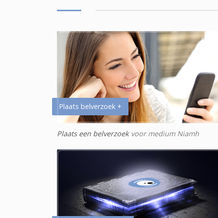
Plaats belverzoek +
Plaats een belverzoek
voor medium Niamh