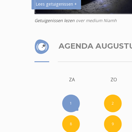
Lees getuigenissen +
Getuigenissen lezen
over medium Niamh
AGENDA AUGUST
ZA
ZO
1
2
8
9