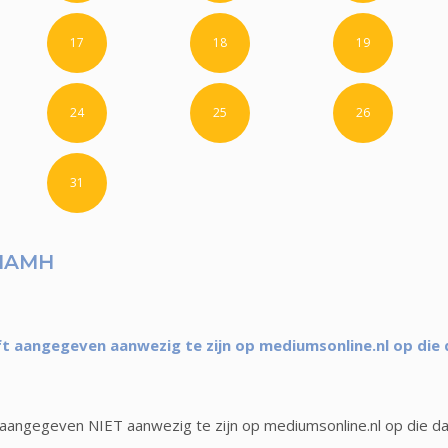
17
18
19
24
25
26
31
IAMH
 aangegeven aanwezig te zijn op mediumsonline.nl op die
angegeven NIET aanwezig te zijn op mediumsonline.nl op die d