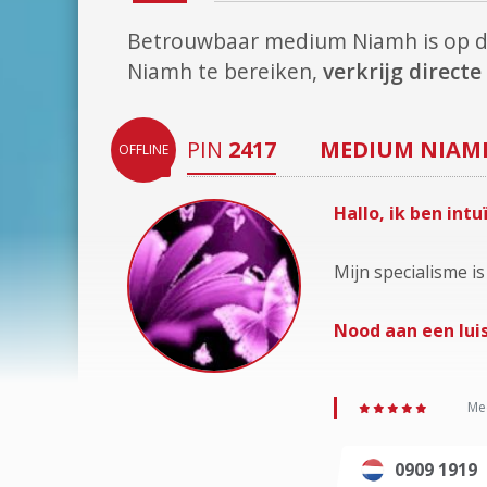
Betrouwbaar medium Niamh is op 
Niamh te bereiken,
verkrijg direct
PIN
2417
MEDIUM
NIAM
OFFLINE
Hallo, ik ben in
Mijn specialisme is
Nood aan een luis
Med
0909 1919