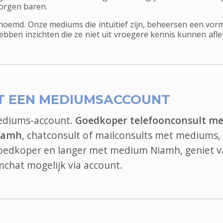
zorgen baren.
enoemd. Onze mediums die intuïtief zijn, beheersen een vor
hebben inzichten die ze niet uit vroegere kennis kunnen af
T EEN MEDIUMSACCOUNT
mediums-account.
Goedkoper telefoonconsult me
iamh
, chatconsult of mailconsults met mediums, 
 goedkoper en langer met medium Niamh, geniet 
mchat
mogelijk via account.