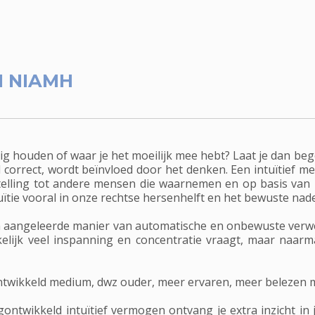
 NIAMH
bezig houden of waar je het moeilijk mee hebt? Laat je dan be
el correct, wordt beïnvloed door het denken. Een intuïtief m
telling tot andere mensen die waarnemen en op basis van
ïtie vooral in onze rechtse hersenhelft en het bewuste nad
 een aangeleerde manier van automatische en onbewuste verw
nkelijk veel inspanning en concentratie vraagt, maar naar
ontwikkeld medium, dwz ouder, meer ervaren, meer belezen m
wikkeld intuïtief vermogen ontvang je extra inzicht in je e