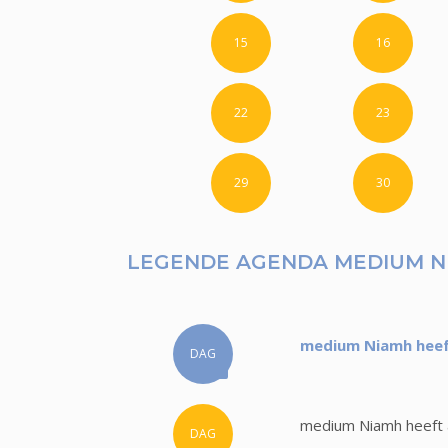
15
16
22
23
29
30
LEGENDE AGENDA MEDIUM N
medium Niamh heeft
DAG
medium Niamh heeft a
DAG