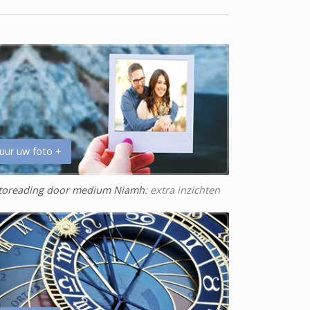
uur uw foto +
toreading door medium Niamh
: extra inzichten