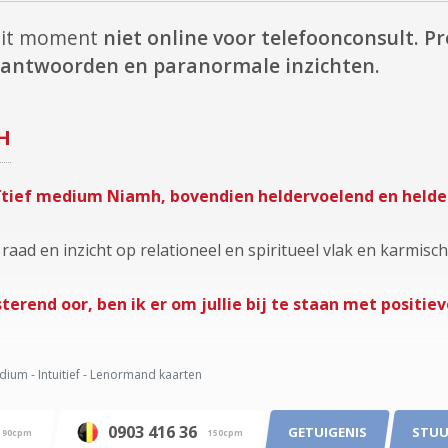
dit moment
niet online voor telefoonconsult.
Pr
e antwoorden en paranormale inzichten.
H
tuïtief medium Niamh, bovendien heldervoelend en held
 raad en inzicht op relationeel en spiritueel vlak en karmisch
terend oor, ben ik er om jullie bij te staan met positiev
ium - Intuitief - Lenormand kaarten
0903 416 36
GETUIGENIS
STUU
90cpm
150cpm