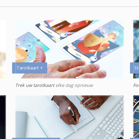
Tarotkaart +
St
Trek uw tarotkaart
elke dag opnieuw
Fo