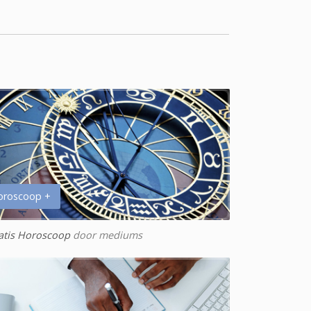
oroscoop +
atis Horoscoop
door mediums