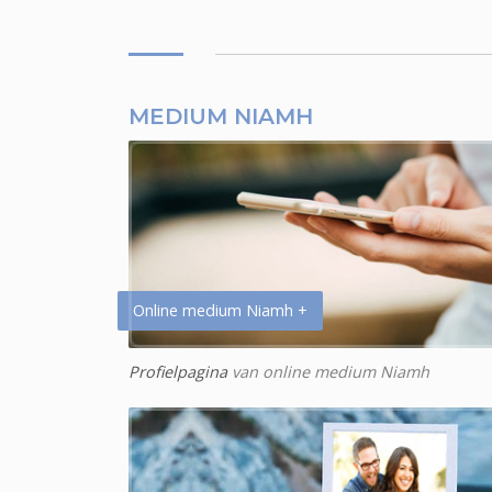
MEDIUM NIAMH
Online medium Niamh +
Profielpagina
van online medium Niamh