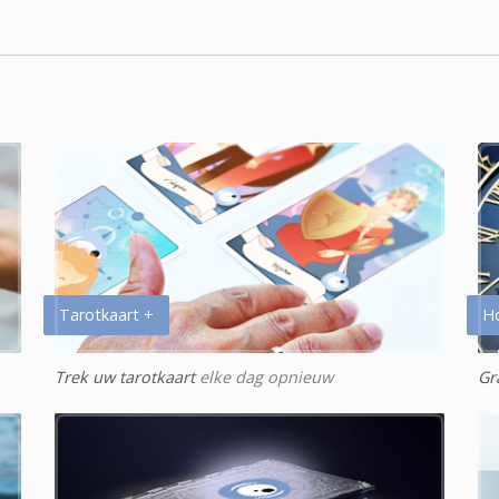
Tarotkaart +
H
Trek uw tarotkaart
elke dag opnieuw
Gr