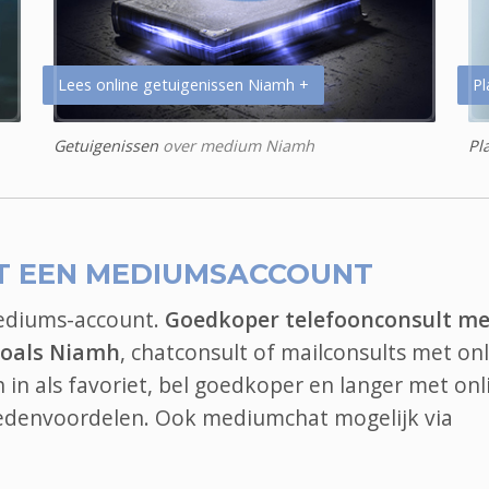
Lees online getuigenissen Niamh +
Pl
Getuigenissen
over medium Niamh
Pl
T EEN MEDIUMSACCOUNT
mediums-account.
Goedkoper telefoonconsult me
zoals Niamh
, chatconsult of mailconsults met on
in als favoriet, bel goedkoper en langer met onl
ledenvoordelen. Ook
mediumchat
mogelijk via