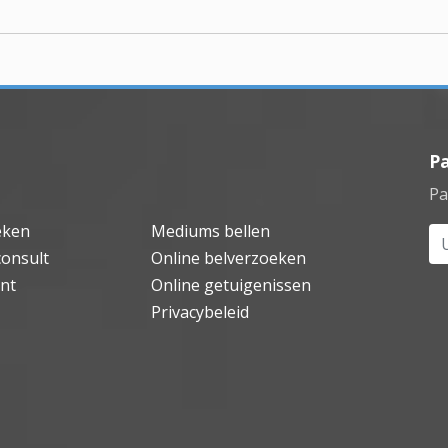
P
Pa
eken
Mediums bellen
Uw
consult
Online belverzoeken
nt
Online getuigenissen
Privacybeleid