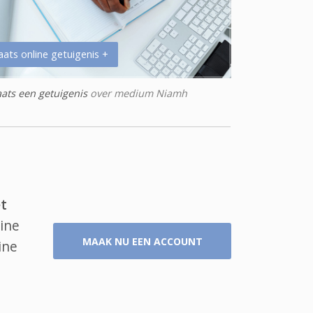
aats online getuigenis +
aats een getuigenis
over medium Niamh
t
line
MAAK NU EEN ACCOUNT
ine