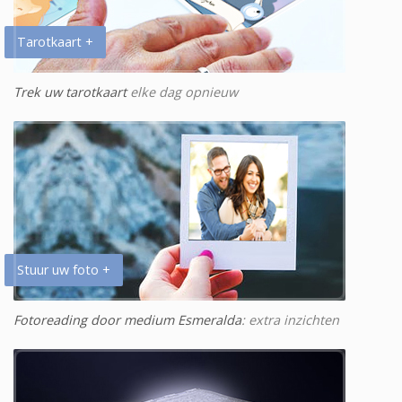
Tarotkaart +
Trek uw tarotkaart
elke dag opnieuw
Stuur uw foto +
Fotoreading door medium Esmeralda
: extra inzichten