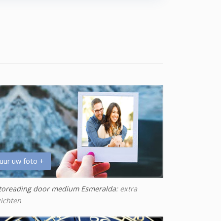
uur uw foto +
toreading door medium Esmeralda
: extra
zichten