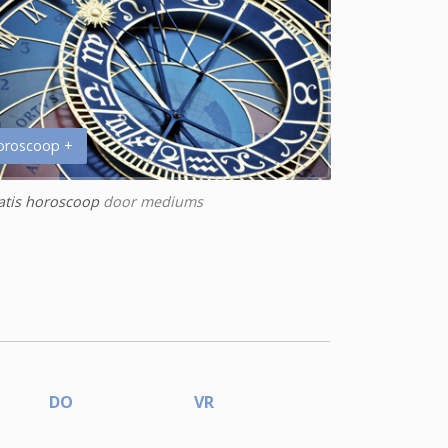
oroscoop +
atis horoscoop
door mediums
DO
VR