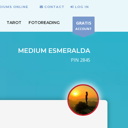
DIUMS ONLINE
CONTACT
LOG IN
TAROT
FOTOREADING
GRATIS
ACCOUNT
MEDIUM ESMERALDA
PIN 2845