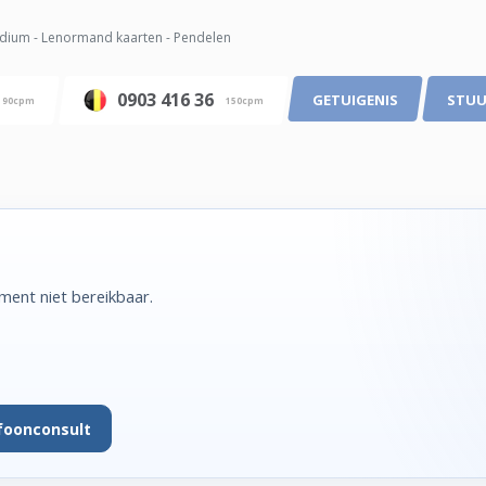
ium - Lenormand kaarten - Pendelen
0903 416 36
GETUIGENIS
STUU
90cpm
150cpm
ent niet bereikbaar.
foonconsult