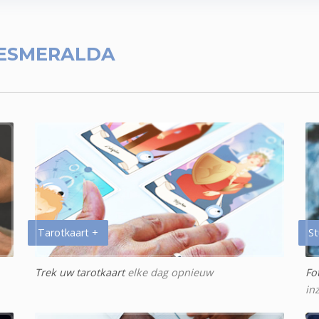
ESMERALDA
Tarotkaart +
St
Trek uw tarotkaart
elke dag opnieuw
Fo
in