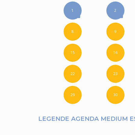
1
2
8
9
15
16
22
23
29
30
LEGENDE AGENDA MEDIUM 