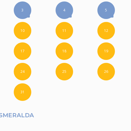
3
4
5
10
11
12
17
18
19
24
25
26
31
ESMERALDA