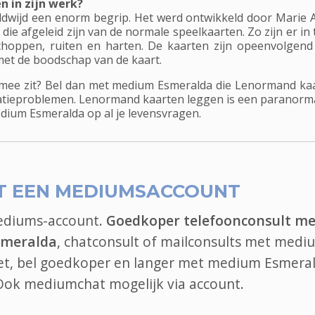
 in zijn werk?
dwijd een enorm begrip. Het werd ontwikkeld door Marie 
 die afgeleid zijn van de normale speelkaarten. Zo zijn er in
 schoppen, ruiten en harten. De kaarten zijn opeenvolg
et de boodschap van de kaart.
mee zit? Bel dan met medium Esmeralda die Lenormand kaar
elatieproblemen. Lenormand kaarten leggen is een paranorm
dium Esmeralda op al je levensvragen.
T EEN MEDIUMSACCOUNT
mediums-account.
Goedkoper telefoonconsult me
smeralda
, chatconsult of mailconsults met medi
iet, bel goedkoper en langer met medium Esmera
 Ook
mediumchat
mogelijk via account.