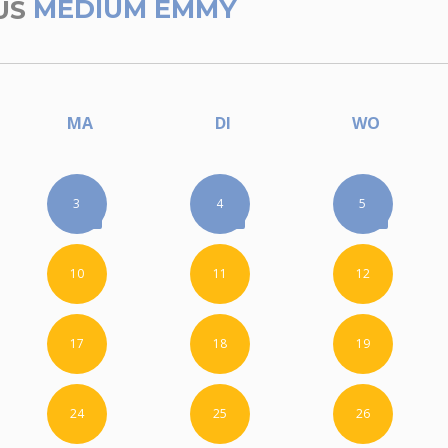
US
MEDIUM EMMY
MA
DI
WO
3
4
5
10
11
12
17
18
19
24
25
26