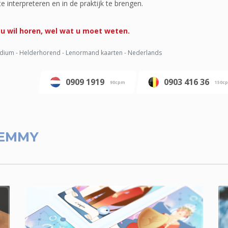
 interpreteren en in de praktijk te brengen.
t u wil horen, wel wat u moet weten.
ium - Helderhorend - Lenormand kaarten - Nederlands
0909 1919
0903 416 36
90cpm
150c
 EMMY