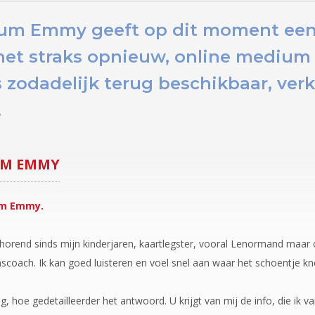
ium Emmy geeft op dit moment
een
het straks opnieuw
, online medium
zodadelijk terug beschikbaar,
verk
.
UM
EMMY
um Emmy.
horend sinds mijn kinderjaren, kaartlegster, vooral Lenormand maar 
nscoach. Ik kan goed luisteren en voel snel aan waar het schoentje k
g, hoe gedetailleerder het antwoord. U krijgt van mij de info, die ik