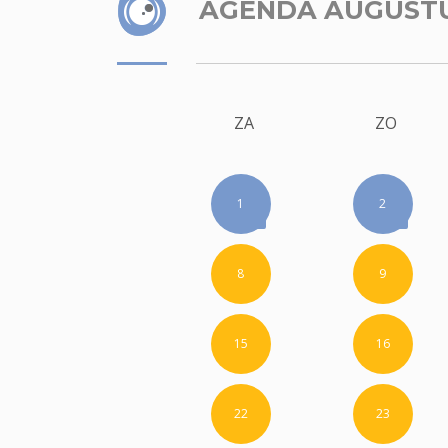
AGENDA AUGUST
ZA
ZO
1
2
8
9
15
16
22
23