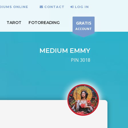
DIUMS ONLINE
CONTACT
LOG IN
TAROT
FOTOREADING
GRATIS
ACCOUNT
MEDIUM EMMY
PIN 3018