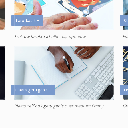
Tarotkaart +
St
Trek uw tarotkaart
elke dag opnieuw
Fo
Plaats getuigenis +
H
Plaats zelf ook getuigenis
over medium Emmy
Gr