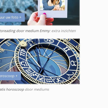
uur uw foto +
toreading door medium Emmy
: extra inzichten
oroscoop +
atis horoscoop
door mediums