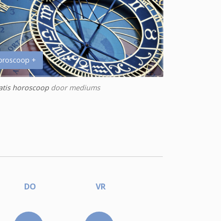
oroscoop +
atis horoscoop
door mediums
DO
VR