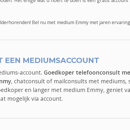
oden. Het enige wat u hoeft te doen is een gratis account
lderhorenden! Bel nu met medium Emmy met jaren ervaring
T EEN MEDIUMSACCOUNT
mediums-account.
Goedkoper telefoonconsult me
Emmy
, chatconsult of mailconsults met mediums, s
goedkoper en langer met medium Emmy, geniet va
at
mogelijk via account.