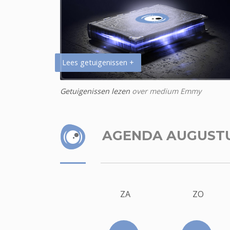
Lees getuigenissen +
Getuigenissen lezen
over medium Emmy
AGENDA AUGUST
ZA
ZO