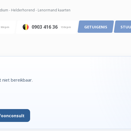
ium - Helderhorend - Lenormand kaarten
0903 416 36
GETUIGENIS
STUU
90cpm
150cpm
niet bereikbaar.
foonconsult