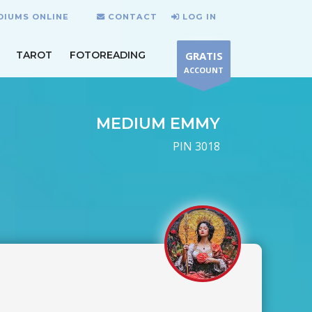
DIUMS ONLINE
CONTACT
LOG IN
TAROT
FOTOREADING
GRATIS
ACCOUNT
MEDIUM EMMY
PIN 3018