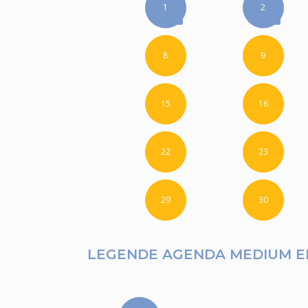
1
2
8
9
15
16
22
23
29
30
LEGENDE AGENDA MEDIUM 