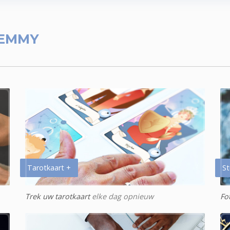
 EMMY
Tarotkaart +
St
Trek uw tarotkaart
elke dag opnieuw
Fo