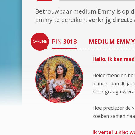
Betrouwbaar medium Emmy is op 
Emmy te bereiken,
verkrijg direct
PIN
3018
MEDIUM
EMMY
OFFLINE
Hallo, ik ben me
Helderziend en hel
al meer dan 40 jaa
hoor graag uw vra
Hoe preciezer de vr
zoeken samen naar 
Ik vertel u niet 