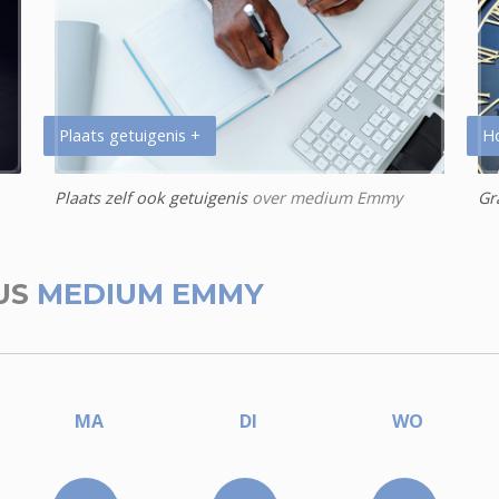
Plaats getuigenis +
H
Plaats zelf ook getuigenis
over medium Emmy
Gr
US
MEDIUM EMMY
MA
DI
WO