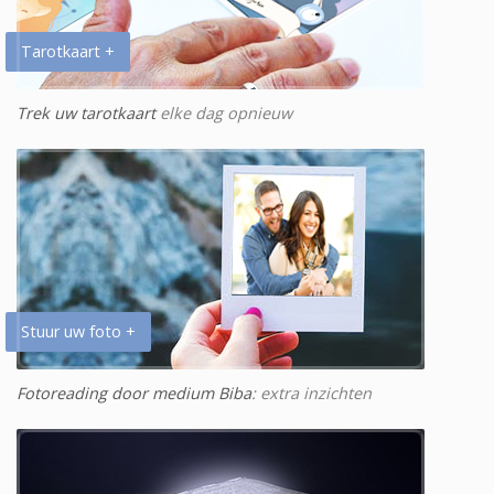
Tarotkaart +
Trek uw tarotkaart
elke dag opnieuw
Stuur uw foto +
Fotoreading door medium Biba
: extra inzichten