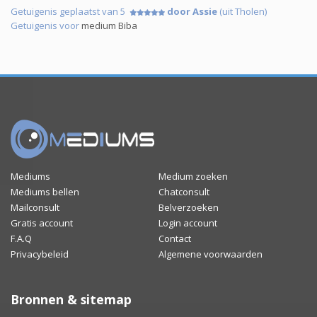
Getuigenis geplaatst van 5
door Assie
(uit Tholen)
Getuigenis voor
medium Biba
Mediums
Medium zoeken
Mediums bellen
Chatconsult
Mailconsult
Belverzoeken
Gratis account
Login account
F.A.Q
Contact
Privacybeleid
Algemene voorwaarden
Bronnen & sitemap