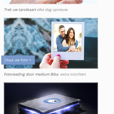
Trek uw tarotkaart
elke dag opnieuw
Stuur uw foto +
Fotoreading door medium Biba
: extra inzichten