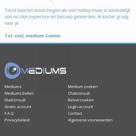
Tarot kaarten lezen begon als een hobby maar is uiteindelijk
ook nu mijn expertise en beroep geworden. Ik luister graag
naar je.
Tot snel, medium Sannie.
Mediums
Medium zoeken
Mediums bellen
Chatconsult
Mailconsult
Belverzoeken
Gratis account
Login account
F.A.Q
Contact
Privacybeleid
Algemene voorwaarden