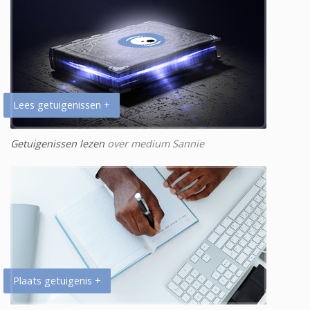
Lees getuigenissen +
Getuigenissen lezen
over medium Sannie
Plaats getuigenis +