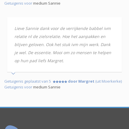
Getuigenis voor
medium Sannie
Lieve Sannie dank voor de verrijkende babbel ivm
relatie nl de zielsrelatie. Hoe het aanpakken en
blijven geloven. Ook het stuk ivm mijn werk. Dank
je wel. De essentie. Mooi om zo mensen te helpen
op hun pad liefs Margret.
Getuigenis geplaatst van 5
door Margret
(uit Moerkerke)
Getuigenis voor
medium Sannie