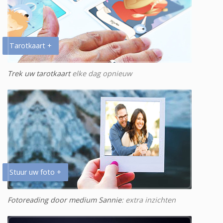
Tarotkaart +
Trek uw tarotkaart
elke dag opnieuw
Stuur uw foto +
Fotoreading door medium Sannie
: extra inzichten