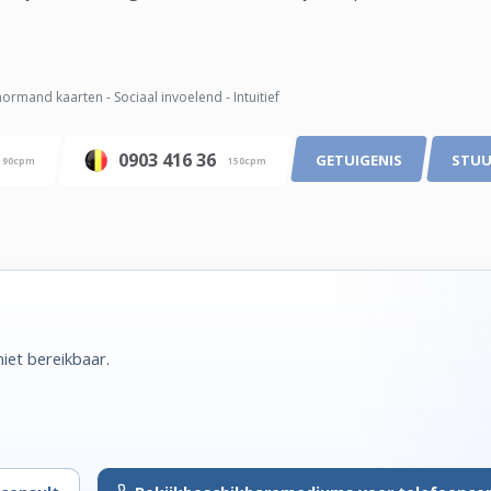
ormand kaarten - Sociaal invoelend - Intuitief
0903 416 36
GETUIGENIS
STUU
90cpm
150cpm
iet bereikbaar.