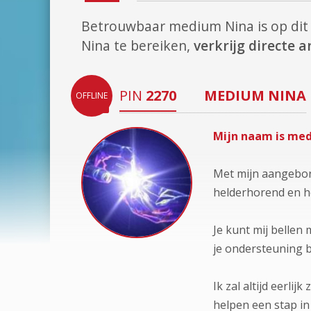
Betrouwbaar medium Nina is op d
Nina te bereiken,
verkrijg directe
PIN
2270
MEDIUM
NINA
OFFLINE
Mijn naam is med
Met mijn aangebore
helderhorend en he
Je kunt mij bellen
je ondersteuning b
Ik zal altijd eerli
helpen een stap in