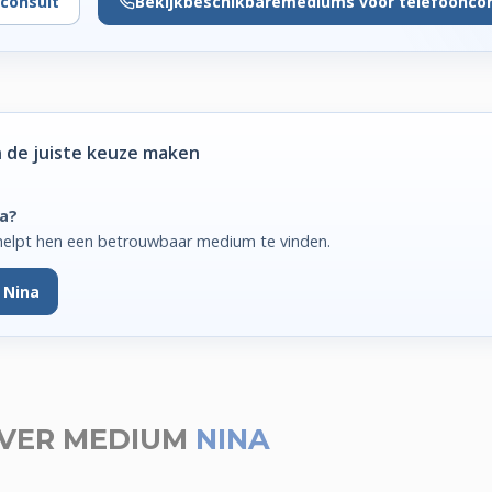
consult
Bekijk
beschikbare
mediums voor telefoonco
 de juiste keuze maken
na?
helpt hen een betrouwbaar medium te vinden.
 Nina
VER MEDIUM
NINA