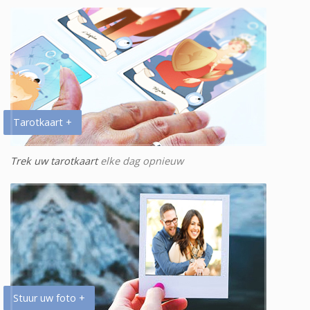
Tarotkaart +
Trek uw tarotkaart
elke dag opnieuw
Stuur uw foto +