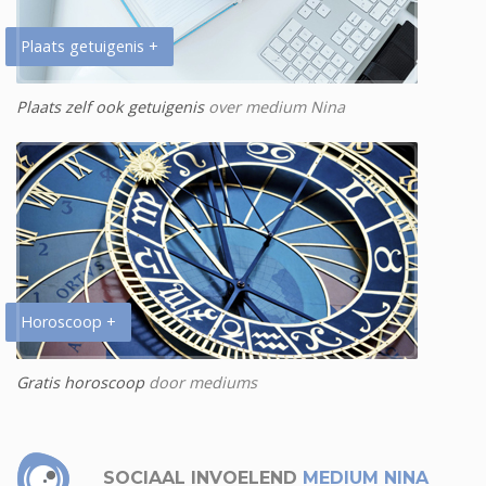
Plaats getuigenis +
Plaats zelf ook getuigenis
over medium Nina
Horoscoop +
Gratis horoscoop
door mediums
SOCIAAL INVOELEND
MEDIUM NINA