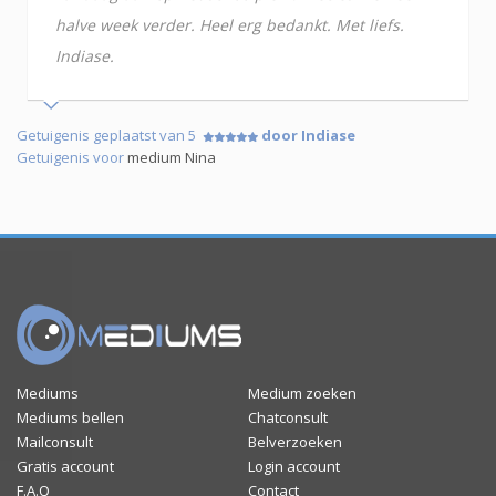
halve week verder. Heel erg bedankt. Met liefs.
Indiase.
Getuigenis geplaatst van 5
door Indiase
Getuigenis voor
medium Nina
Mediums
Medium zoeken
Mediums bellen
Chatconsult
Mailconsult
Belverzoeken
Gratis account
Login account
F.A.Q
Contact