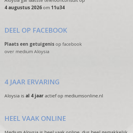
Aloysia gaf laatste telefoonconsult op
4 augustus 2026
om
11u34
DEEL OP FACEBOOK
Plaats een getuigenis
op facebook
over medium Aloysia
4 JAAR ERVARING
Aloysia is
al 4 jaar
actief op mediumsonline.nl
HEEL VAAK ONLINE
Medium Aloysia is heel vaak online, dus heel gemakkelijk