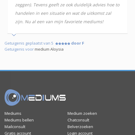
zeggen). Tevens geeft ze ook duidelijk advies hoe to
handelen in een situatie en wat de uitkomst zal
zijn. Nu al een van mijn favoriete mediums!
Getuigenis geplaatst van 5
door F
Getuigenis voor
medium Aloysia
Mediums
Medium zoeken
Mediums bellen
Chatconsult
Mailconsult
Belverzoeken
Gratis account
Login account