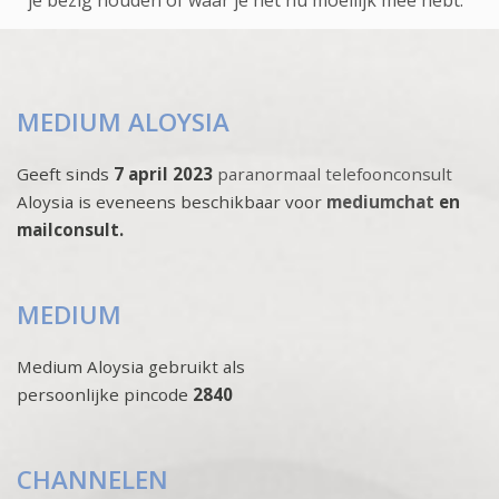
je bezig houden of waar je het nu moeilijk mee hebt.
MEDIUM ALOYSIA
Geeft sinds
7 april 2023
paranormaal telefoonconsult
Aloysia is eveneens beschikbaar voor
mediumchat
en
mailconsult.
MEDIUM
Medium Aloysia gebruikt als
persoonlijke pincode
2840
CHANNELEN