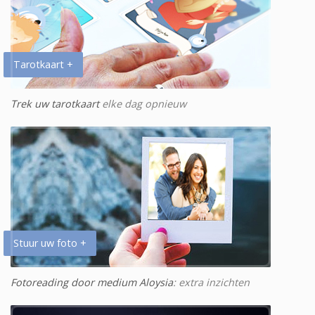
Tarotkaart +
Trek uw tarotkaart
elke dag opnieuw
Stuur uw foto +
Fotoreading door medium Aloysia
: extra inzichten