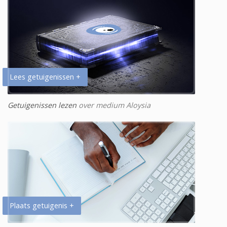
Lees getuigenissen +
Getuigenissen lezen
over medium Aloysia
Plaats getuigenis +