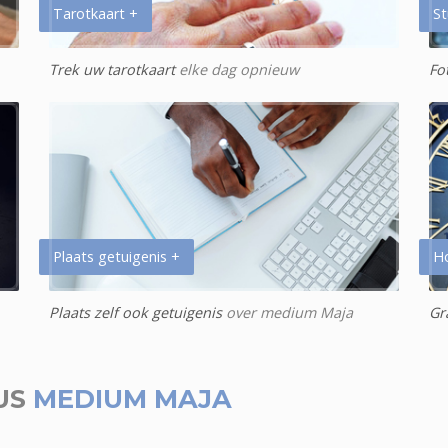
Tarotkaart +
St
Trek uw tarotkaart
elke dag opnieuw
Fo
Plaats getuigenis +
H
Plaats zelf ook getuigenis
over medium Maja
Gr
US
MEDIUM MAJA