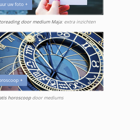
uur uw foto +
toreading door medium Maja
: extra inzichten
oroscoop +
atis horoscoop
door mediums