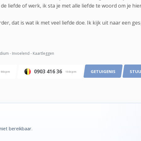
n de liefde of werk, ik sta je met alle liefde te woord om je h
rder, dat is wat ik met veel liefde doe. Ik kijk uit naar een 
ium - Invoelend - Kaartleggen
0903 416 36
GETUIGENIS
STUU
90cpm
150cpm
iet bereikbaar.