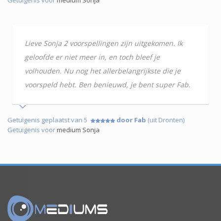
Getuigenis voor
medium Sonja
Lieve Sonja 2 voorspellingen zijn uitgekomen. Ik
geloofde er niet meer in, en toch bleef je
volhouden. Nu nog het allerbelangrijkste die je
voorspeld hebt. Ben benieuwd, je bent super Fab.
Getuigenis geplaatst van 5
door Fab
(uit Dronten)
Getuigenis voor
medium Sonja