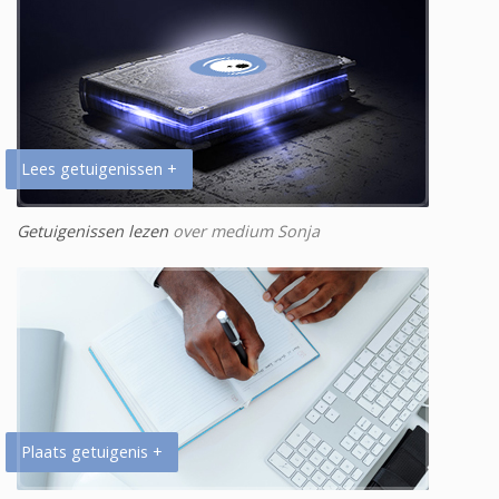
Lees getuigenissen +
Getuigenissen lezen
over medium Sonja
Plaats getuigenis +