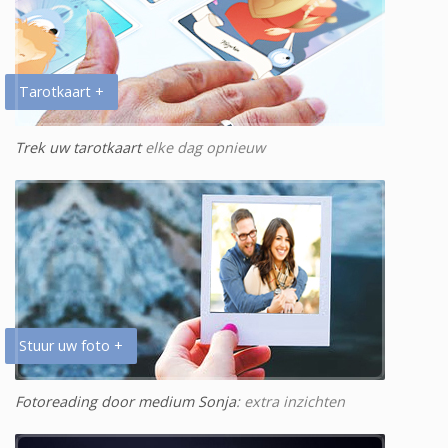
Tarotkaart +
Trek uw tarotkaart
elke dag opnieuw
Stuur uw foto +
Fotoreading door medium Sonja
: extra inzichten