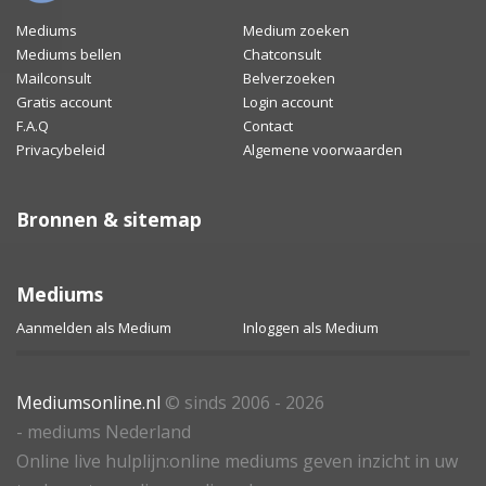
Mediums
Medium zoeken
Mediums bellen
Chatconsult
Mailconsult
Belverzoeken
Gratis account
Login account
F.A.Q
Contact
Privacybeleid
Algemene voorwaarden
Bronnen & sitemap
Mediums
Aanmelden als Medium
Inloggen als Medium
Mediumsonline.nl
© sinds 2006 - 2026
- mediums Nederland
Online live hulplijn:online mediums geven inzicht in uw