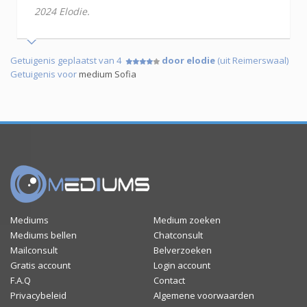
2024 Elodie.
Getuigenis geplaatst van 4
door elodie
(uit Reimerswaal)
Getuigenis voor
medium Sofia
Mediums
Medium zoeken
Mediums bellen
Chatconsult
Mailconsult
Belverzoeken
Gratis account
Login account
F.A.Q
Contact
Privacybeleid
Algemene voorwaarden