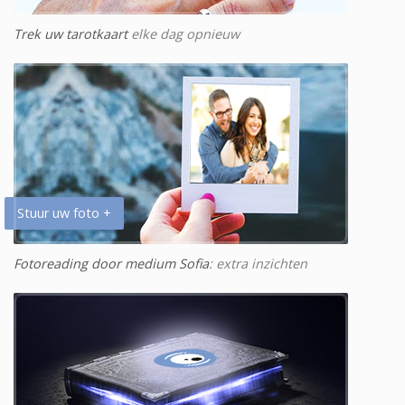
Trek uw tarotkaart
elke dag opnieuw
Stuur uw foto +
Fotoreading door medium Sofia
: extra inzichten