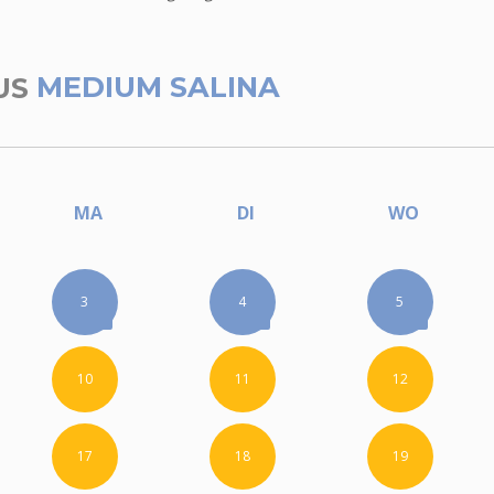
US
MEDIUM SALINA
MA
DI
WO
3
4
5
10
11
12
17
18
19