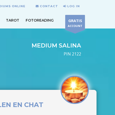
DIUMS ONLINE
CONTACT
LOG IN
TAROT
FOTOREADING
GRATIS
ACCOUNT
MEDIUM SALINA
PIN 2122
LEN EN CHAT