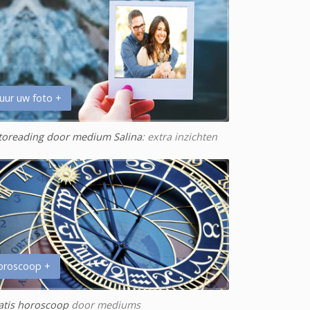
uur uw foto +
toreading door medium Salina
: extra inzichten
oroscoop +
atis horoscoop
door mediums