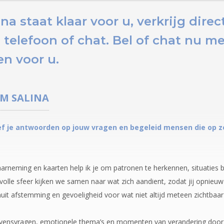
a staat klaar voor u,
verkrijg dire
 telefoon of chat.
Bel of chat nu
met
n voor u.
UM
SALINA
ef je antwoorden op jouw vragen en begeleid mensen die op zoe
aarneming en kaarten help ik je om patronen te herkennen, situaties 
volle sfeer kijken we samen naar wat zich aandient, zodat jij opnieuw v
nuit afstemming en gevoeligheid voor wat niet altijd meteen zichtbaar 
levensvragen, emotionele thema’s en momenten van verandering door in