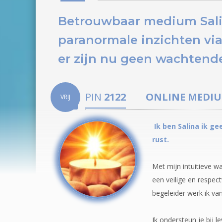
Betrouwbaar medium Salin
paranormale inzichten via
er zijn nu
geen wachtende
PIN
2122
ONLINE MEDI
VRIJ
Ik ben Salina ik ge
rust.
Met mijn intuitieve w
een veilige en respect
begeleider werk ik va
Ik ondersteun je bij 