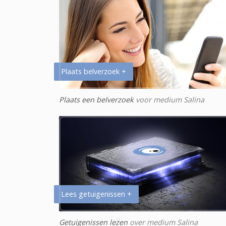
Plaats belverzoek +
Plaats een belverzoek
voor medium Salina
Lees getuigenissen +
Getuigenissen lezen
over medium Salina