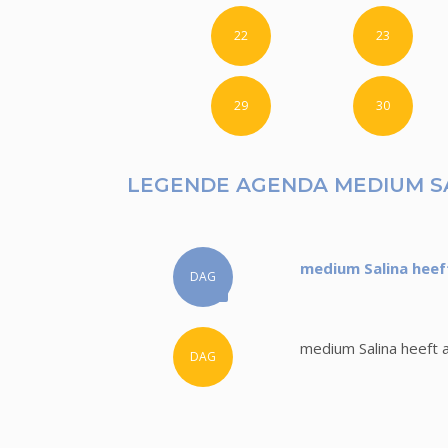
22
23
29
30
LEGENDE AGENDA MEDIUM S
medium Salina heef
DAG
medium Salina heeft 
DAG