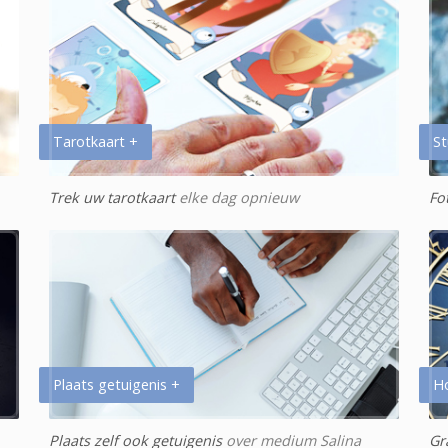
Tarotkaart +
St
Trek uw tarotkaart
elke dag opnieuw
Fo
Plaats getuigenis +
H
Plaats zelf ook getuigenis
over medium Salina
Gr