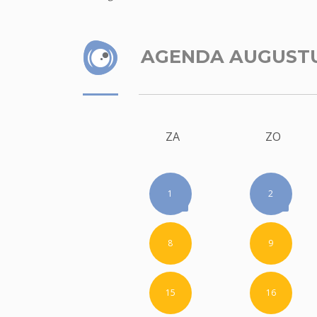
AGENDA AUGUST
ZA
ZO
1
2
8
9
15
16