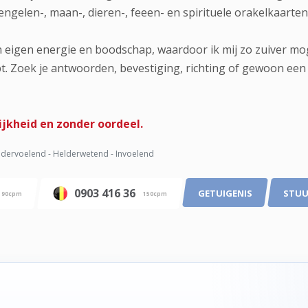
engelen-, maan-, dieren-, feeen- en spirituele orakelkaarten
jn eigen energie en boodschap, waardoor ik mij zo zuiver mo
 Zoek je antwoorden, bevestiging, richting of gewoon een l
ijkheid en zonder oordeel.
dervoelend - Helderwetend - Invoelend
0903 416 36
GETUIGENIS
STUU
90cpm
150cpm