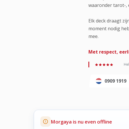
waaronder tarot-, 
Elk deck draagt zi
moment nodig hebt.
mee.
Met respect, eerl
Hel
0909 1919
Morgaya is nu even offline