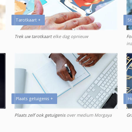
Tarotkaart +
St
Trek uw tarotkaart
elke dag opnieuw
Fo
in
Plaats getuigenis +
H
Plaats zelf ook getuigenis
over medium Morgaya
Gr