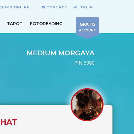
DIUMS ONLINE
CONTACT
LOG IN
TAROT
FOTOREADING
GRATIS
ACCOUNT
MEDIUM MORGAYA
PIN 3080
CHAT