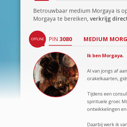
Betrouwbaar medium Morgaya is o
Morgaya te bereiken,
verkrijg dire
PIN
3080
MEDIUM
MORG
OFFLINE
Ik ben Morgaya.
Al van jongs af aa
orakelkaarten, gid
Tijdens een consult
spirituele groei. 
ontwikkelingen en
Daarbij werk ik va