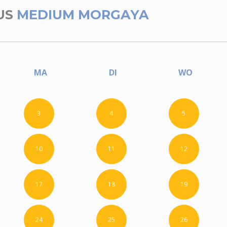
US
MEDIUM MORGAYA
MA
DI
WO
3
4
5
10
11
12
17
18
19
24
25
26