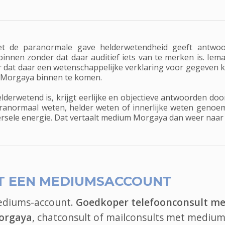
de paranormale gave helderwetendheid geeft antwoor
en zonder dat daar auditief iets van te merken is. Ieman
r dat daar een wetenschappelijke verklaring voor gegeven ka
ium Morgaya binnen te komen.
erwetend is, krijgt eerlijke en objectieve antwoorden door
ranormaal weten, helder weten of innerlijke weten geno
sele energie. Dat vertaalt medium Morgaya dan weer naar u
T EEN MEDIUMSACCOUNT
mediums-account.
Goedkoper telefoonconsult me
orgaya
, chatconsult of mailconsults met medium