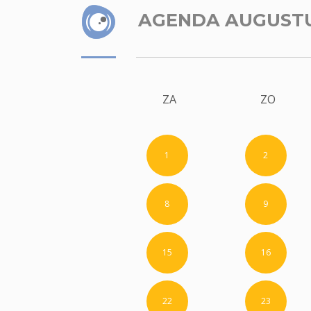
AGENDA AUGUST
ZA
ZO
1
2
8
9
15
16
22
23