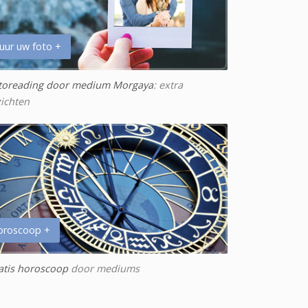
uur uw foto +
toreading door medium Morgaya
: extra
zichten
oroscoop +
atis horoscoop
door mediums