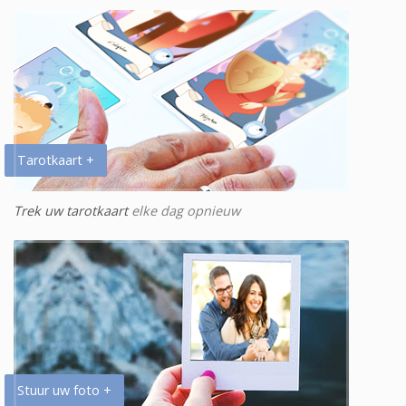
Tarotkaart +
Trek uw tarotkaart
elke dag opnieuw
Stuur uw foto +