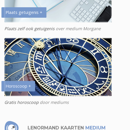
Plaats getuigenis +
Plaats zelf ook getuigenis
over medium Morgane
Horoscoop +
Gratis horoscoop
door mediums
LENORMAND KAARTEN
MEDIUM