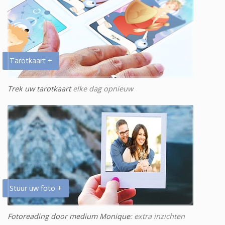
Tarotkaart +
Trek uw tarotkaart
elke dag opnieuw
Stuur uw foto +
Fotoreading door medium Monique
: extra inzichten