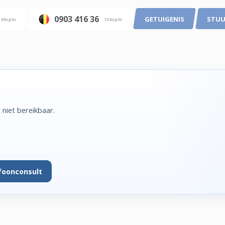
0903 416 36
GETUIGENIS
STUU
90cpm
150cpm
niet bereikbaar.
foonconsult