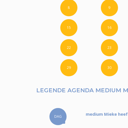
8
9
15
16
22
23
29
30
LEGENDE AGENDA MEDIUM M
medium Mieke heeft
DAG