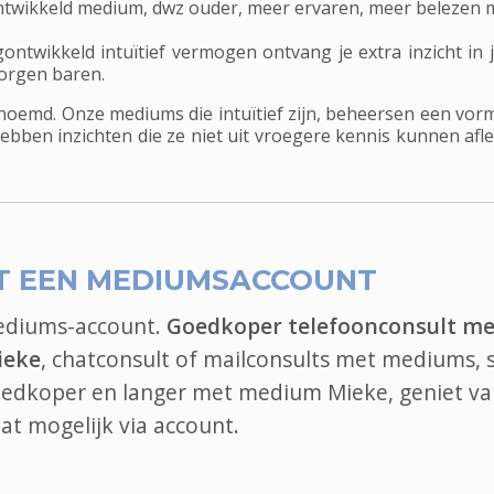
ontwikkeld medium, dwz ouder, meer ervaren, meer belezen me
wikkeld intuïtief vermogen ontvang je extra inzicht in je e
zorgen baren.
enoemd. Onze mediums die intuïtief zijn, beheersen een vor
hebben inzichten die ze niet uit vroegere kennis kunnen af
T EEN MEDIUMSACCOUNT
mediums-account.
Goedkoper telefoonconsult me
ieke
, chatconsult of mailconsults met mediums, s
goedkoper en langer met medium Mieke, geniet va
at
mogelijk via account.