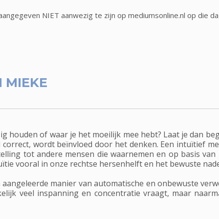
angegeven NIET aanwezig te zijn op mediumsonline.nl op die d
 MIEKE
bezig houden of waar je het moeilijk mee hebt? Laat je dan be
el correct, wordt beïnvloed door het denken. Een intuïtief m
telling tot andere mensen die waarnemen en op basis van
ïtie vooral in onze rechtse hersenhelft en het bewuste nad
 een aangeleerde manier van automatische en onbewuste verw
nkelijk veel inspanning en concentratie vraagt, maar naar