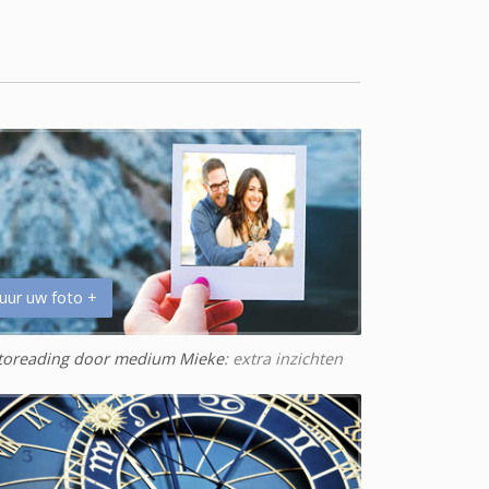
uur uw foto +
toreading door medium Mieke
: extra inzichten