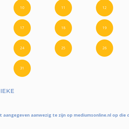
10
11
12
17
18
19
24
25
26
31
IEKE
 aangegeven aanwezig te zijn op mediumsonline.nl op die 