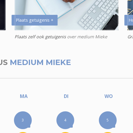
Plaats getuigenis +
H
Plaats zelf ook getuigenis
over medium Mieke
Gr
US
MEDIUM MIEKE
MA
DI
WO
3
4
5