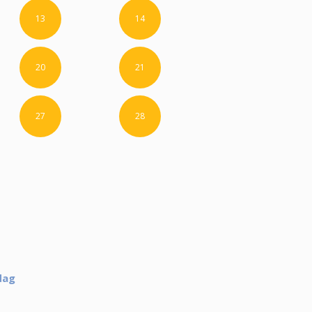
13
14
20
21
27
28
dag