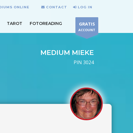
DIUMS ONLINE
CONTACT
LOG IN
TAROT
FOTOREADING
GRATIS
ACCOUNT
MEDIUM MIEKE
PIN 3024