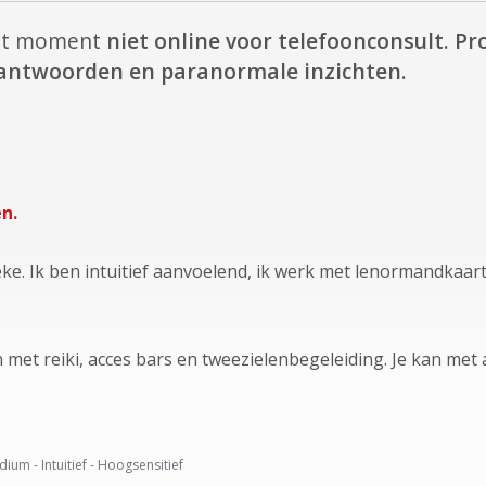
dit moment
niet online voor telefoonconsult.
Pro
e antwoorden en paranormale inzichten.
n.
e. Ik ben intuitief aanvoelend, ik werk met lenormandkaar
met reiki, acces bars en tweezielenbegeleiding. Je kan met al
ium - Intuitief - Hoogsensitief