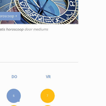
oroscoop +
atis horoscoop
door mediums
DO
VR
6
7